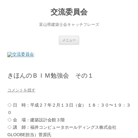
コ
ン
交流委員会
テ
ン
ツ
へ
富山県建築士会キャッチフレーズ
ス
キ
ッ
プ
メニュー
きほんのＢＩＭ勉強会 その１
コメントを残す
◇ 日 時：平成２７年２月１３日（金） １８：３０〜１９：３
０
◇ 会 場：建築設計会館３階
◇ 講 師：福井コンピュータホールディングス株式会社
GLOOBE担当）菅原氏