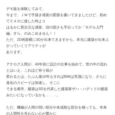
デモ版を体験してみて、
今まで、ＪＷで手描き感覚の図面を書いてきましたけど、初め
てＣＡＤに接した時より
はるかに異次元な感覚、頭の固さも手伝ってか「モデル入門
編」すら、のみこめません！！
ただ、2D画面横に3Dが出来てきますから、本当に建築が出来上
がっていくリアリティが
あります。
アナログ人間が、40年前に設計の仕事を始めて、世の中の流れ
とはいえ、これほど有り様が
変わるとは、たぶん後10年もすればBIMは常識になり、さらに
進化のスピードは加速し、そこに
できる都市、建築は3Dを代表した建築家ザハ・ハディドの建築
みたいになっているかも．．．。
ただ、機械が人間の弱い部分や未成熟な部分を補っても、本来
の人間性を失わない心が豊かに