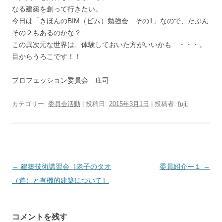
なる建築を創って行きたい。
今日は「きほんのBIM（ビム）勉強会 その1」なので、たぶん
その２もあるのかな？
この異次元な世界は、体験しておいた方がいいかも ・・・。
目からうろこです！！
プロフェッション委員会 庄司
カテゴリー:
委員会活動
| 投稿日:
2015年3月1日
|
投稿者:
fujii
投
←
建築技術講習会［老子のタオ
委員紹介ー１
→
稿
（道）と有機的建築について］
ナ
ビ
コメントを残す