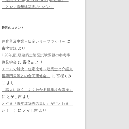
「とやま青年建築志のつどい」
最近のコメント
住育普及事業～鈑金レリーフづくり～
に
富樫吉規
より
H26年度1級建築士製図試験課題の参考事
例見学会
に
富樫吉
より
チームで解決！住宅改修～建築士と介護支
援専門員等との合同研修会～
に
富樫くみ
こ
より
「職人に聴く！よくわかる建築板金講座」
に
とがし吉
より
とやま『青年建築志の集い』が行われまし
た！！！
に
とがし吉
より