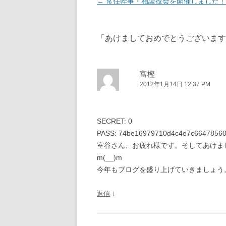
投
←
常任幹事・相談役会を開催しました！
稿
ナ
「
あけましておめでとうございます
ビ
ゲ
ー
富樫
2012年1月14日 12:37 PM
シ
ョ
ン
SECRET: 0
PASS: 74be16979710d4c4e7c6647856
室谷さん、お疲れ様です。そしてあけま
m(__)m
今年もブログを盛り上げていきましょう
↓
返信