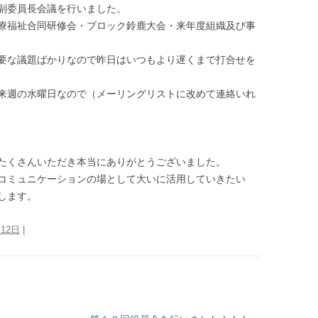
副委員長会議を行いました。
療福祉合同研修会・ブロック鈴鹿大会・来年度組織及び事
要な議題ばかりなので昨日はいつもより遅くまで打合せを
来週の水曜日なので（メーリングリストに改めて連絡いれ
たくさんいただき本当にありがとうございました。
コミュニケーションの場として大いに活用していきたい
します。
月12日
|