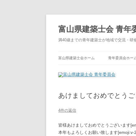
コ
ン
テ
富山県建築士会 青年
ン
ツ
へ
満40歳までの青年建築士が地域で交流・研
ス
キ
ッ
プ
富山県建築士会ホーム
青年委員会ホー
あけましておめでとうご
4件の返信
皆様あけましておめでとうございます[emoji:
本年もよろしくお願い致します[emoji:v-2