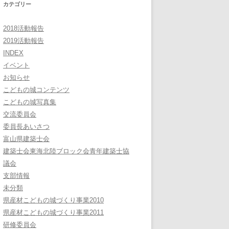
カテゴリー
2018活動報告
2019活動報告
INDEX
イベント
お知らせ
こどもの城コンテンツ
こどもの城写真集
交流委員会
委員長あいさつ
富山県建築士会
建築士会東海北陸ブロック会青年建築士協
議会
支部情報
未分類
県産材こどもの城づくり事業2010
県産材こどもの城づくり事業2011
研修委員会