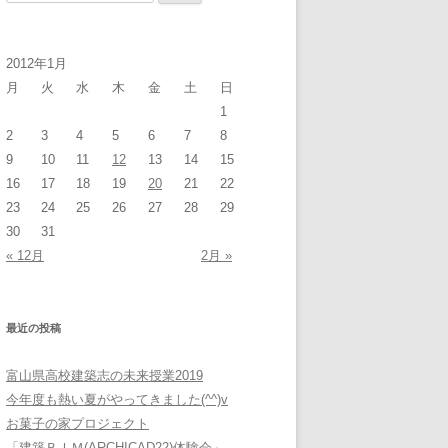
索:
2012年1月
月
火
水
木
金
土
日
1
2
3
4
5
6
7
8
9
10
11
12
13
14
15
16
17
18
19
20
21
22
23
24
25
26
27
28
29
30
31
« 12月
2月 »
最近の投稿
富山県高校建築志の未来授業2019
今年度も熱い夏がやってきました(^^)v
お菓子の家プロジェクト
「建築ＢＩＭ(ARCHICAD22)体験会」