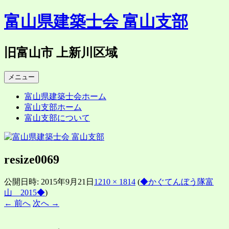
コ
富山県建築士会 富山支部
ン
テ
ン
旧富山市 上新川区域
ツ
へ
メニュー
ス
キ
富山県建築士会ホーム
ッ
富山支部ホーム
プ
富山支部について
resize0069
公開日時:
2015年9月21日
1210 × 1814
(
◆かぐてんぼう隊富
山 2015◆
)
← 前へ
次へ →