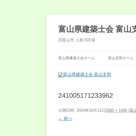
コ
ン
テ
富山県建築士会 富山
ン
ツ
へ
旧富山市 上新川区域
ス
キ
ッ
プ
富山県建築士会ホーム
富山支部ホーム
241005171233962
公開日時:
2024年10月11日
2560 × 1440
(
富
← 前へ