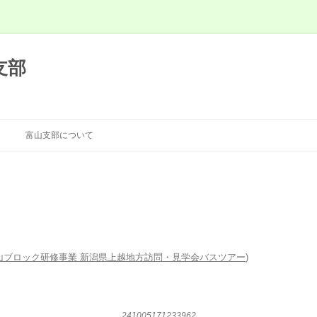
支部
富山支部について
山ブロック研修事業 新潟県上越地方訪問・見学会バスツアー
)
241005171233962