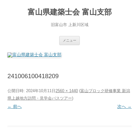
コ
ン
富山県建築士会 富山支部
テ
ン
ツ
へ
旧富山市 上新川区域
ス
キ
ッ
プ
メニュー
241006100418209
公開日時:
2024年10月11日
2560 × 1440
(
富山ブロック研修事業 新潟
県上越地方訪問・見学会バスツアー
)
← 前へ
次へ →