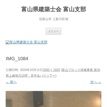
コ
ン
富山県建築士会 富山支部
テ
ン
ツ
へ
旧富山市 上新川区域
ス
キ
ッ
プ
メニュー
IMG_1084
公開日時:
2024年10月11日
2560 × 1920
(
富山ブロック研修事業 新潟
県上越地方訪問・見学会バスツアー
)
← 前へ
次へ →