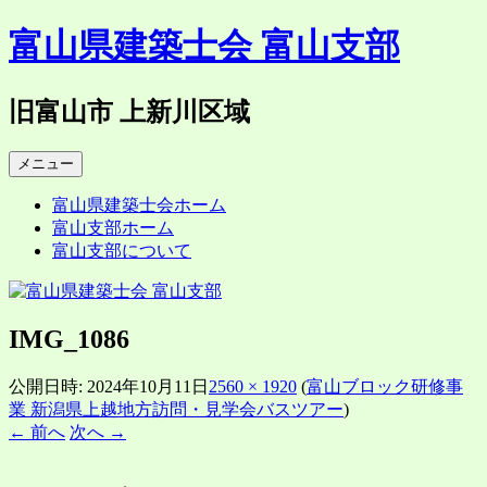
コ
富山県建築士会 富山支部
ン
テ
ン
旧富山市 上新川区域
ツ
へ
メニュー
ス
キ
富山県建築士会ホーム
ッ
富山支部ホーム
プ
富山支部について
IMG_1086
公開日時:
2024年10月11日
2560 × 1920
(
富山ブロック研修事
業 新潟県上越地方訪問・見学会バスツアー
)
← 前へ
次へ →