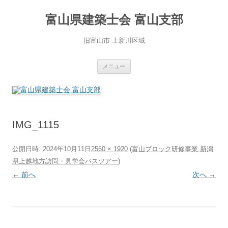
コ
ン
富山県建築士会 富山支部
テ
ン
ツ
へ
旧富山市 上新川区域
ス
キ
ッ
プ
メニュー
IMG_1115
公開日時:
2024年10月11日
2560 × 1920
(
富山ブロック研修事業 新潟
県上越地方訪問・見学会バスツアー
)
← 前へ
次へ →