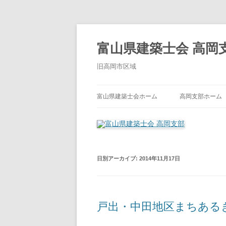
コ
ン
テ
富山県建築士会 高岡
ン
ツ
へ
旧高岡市区域
ス
キ
ッ
プ
富山県建築士会ホーム
高岡支部ホーム
日別アーカイブ:
2014年11月17日
戸出・中田地区まちある