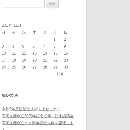
検
索:
2014年11月
月
火
水
木
金
土
日
1
2
3
4
5
6
7
8
9
10
11
12
13
14
15
16
17
18
19
20
21
22
23
24
25
26
27
28
29
30
12月 »
最近の投稿
令和5年度建築士技術向上セミナー
高岡支部創立50周年記念式典・記念講演会
高岡支部創立５０周年記念式典を開催しま
す。