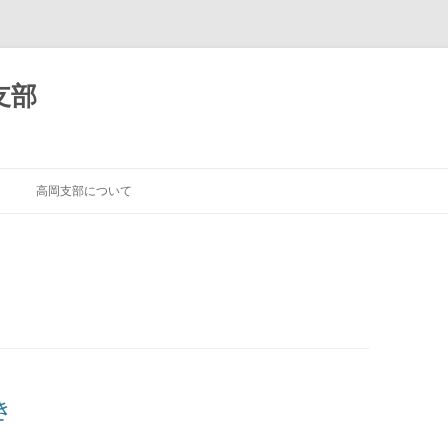
支部
高岡支部について
き