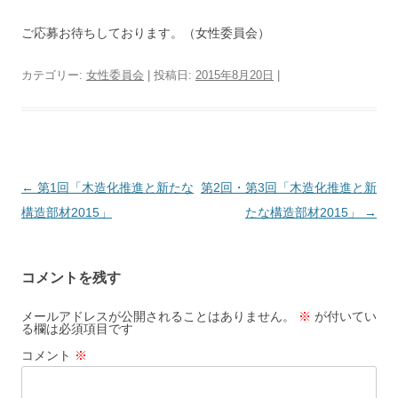
ご応募お待ちしております。（女性委員会）
カテゴリー:
女性委員会
| 投稿日:
2015年8月20日
|
投
←
第1回「木造化推進と新たな
第2回・第3回「木造化推進と新
稿
構造部材2015」
たな構造部材2015」
→
ナ
ビ
コメントを残す
ゲ
ー
メールアドレスが公開されることはありません。
※
が付いてい
る欄は必須項目です
シ
コメント
※
ョ
ン