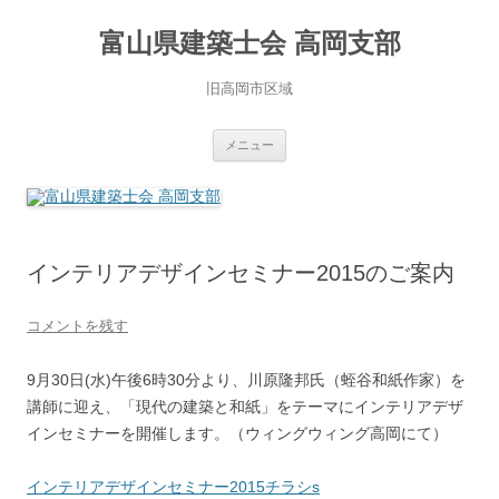
コ
ン
富山県建築士会 高岡支部
テ
ン
ツ
へ
旧高岡市区域
ス
キ
ッ
プ
メニュー
インテリアデザインセミナー2015のご案内
コメントを残す
9月30日(水)午後6時30分より、川原隆邦氏（蛭谷和紙作家）を
講師に迎え、「現代の建築と和紙」をテーマにインテリアデザ
インセミナーを開催します。（ウィングウィング高岡にて）
インテリアデザインセミナー2015チラシs