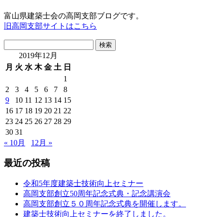
富山県建築士会の高岡支部ブログです。
旧高岡支部サイトはこちら
検
索:
2019年12月
月
火
水
木
金
土
日
1
2
3
4
5
6
7
8
9
10
11
12
13
14
15
16
17
18
19
20
21
22
23
24
25
26
27
28
29
30
31
« 10月
12月 »
最近の投稿
令和5年度建築士技術向上セミナー
高岡支部創立50周年記念式典・記念講演会
高岡支部創立５０周年記念式典を開催します。
建築士技術向上セミナーを終了しました。