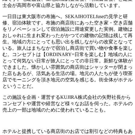
士会が高岡市や富山県と協力しながら活動しています。
一日目は東大阪市の布施へ。SEKAIHOTELfuseの見学と研
修、宿泊体験です。布施の商店街にあった空き家・空き店舗
をリノベーションして宿泊施設に用途変更した実例。建物は
おしゃれに生まれ変わったがかつての建物の記憶は残して再
生。地域の方にとっても思い出を残しながらの改変となって
いる。旅人はまちなかで宿泊し商店街で買い物や食事を楽し
む。コンセプトは【ORDINARY=日常を楽しむ】地域の人に
とって何気ない日常が旅人にとっての非日常。新鮮な体験が
できました。懐かしい雰囲気の商店街はシャッターが閉まっ
た店もあるが、活気ある生活の場。地元の人たちが使う喫茶
店でモーニングを頂き地元の空気を感じる。街全体がホテル
ということだ。
この施設を企画・運営するKUJIRA株式会社の矢野社長から
コンセプトや運営や経営など様々なお話を伺った。ホテルの
売上の一部は地域のために使われていることも。
ホテルと提携している商店街のお店では割引などの特典もあ