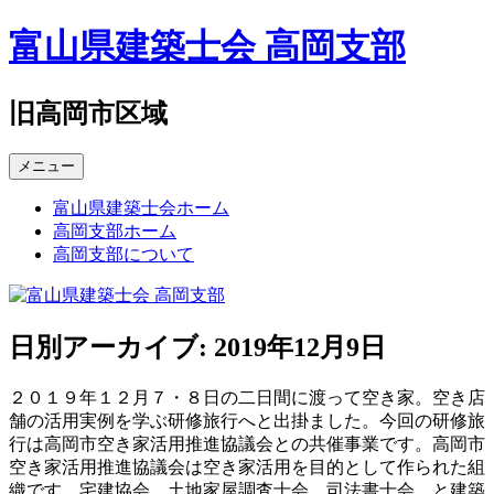
コ
富山県建築士会 高岡支部
ン
テ
ン
旧高岡市区域
ツ
へ
メニュー
ス
キ
富山県建築士会ホーム
ッ
高岡支部ホーム
プ
高岡支部について
日別アーカイブ:
2019年12月9日
２０１９年１２月７・８日の二日間に渡って空き家。空き店
舗の活用実例を学ぶ研修旅行へと出掛ました。今回の研修旅
行は高岡市空き家活用推進協議会との共催事業です。高岡市
空き家活用推進協議会は空き家活用を目的として作られた組
織です。宅建協会、土地家屋調査士会、司法書士会、と建築