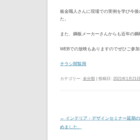
板金職人さんに現場での実例を学び今後
た。
また、鋼板メーカーさんからも近年の鋼
WEBでの放映もありますのでぜひご参
チラシ閲覧用
カテゴリー:
未分類
| 投稿日:
2021年1月21
投
←
インテリア・デザインセミナー延期の
稿
めました。
ナ