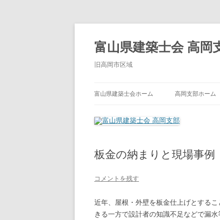
コ
ン
テ
富山県建築士会 高岡
ン
ツ
へ
旧高岡市区域
ス
キ
ッ
プ
富山県建築士会ホーム
高岡支部ホーム
板金の納まりと現場事例
コメントを残す
近年、屋根・外壁を板金仕上げとするこ
きる一方で設計者の知識不足などで漏水