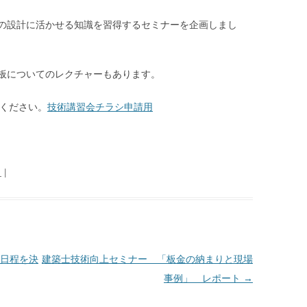
の設計に活かせる知識を習得するセミナーを企画しまし
板についてのレクチャーもあります。
加ください。
技術講習会チラシ申請用
日
|
日程を決
建築士技術向上セミナー 「板金の納まりと現場
事例」 レポート
→