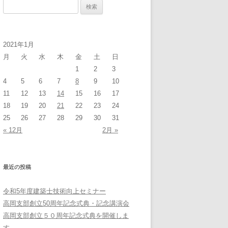
検
索:
2021年1月
月
火
水
木
金
土
日
1
2
3
4
5
6
7
8
9
10
11
12
13
14
15
16
17
18
19
20
21
22
23
24
25
26
27
28
29
30
31
« 12月
2月 »
最近の投稿
令和5年度建築士技術向上セミナー
高岡支部創立50周年記念式典・記念講演会
高岡支部創立５０周年記念式典を開催しま
す。