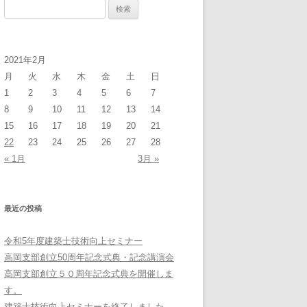
検
索:
2021年2月
月
火
水
木
金
土
日
1
2
3
4
5
6
7
8
9
10
11
12
13
14
15
16
17
18
19
20
21
22
23
24
25
26
27
28
« 1月
3月 »
最近の投稿
令和5年度建築士技術向上セミナー
高岡支部創立50周年記念式典・記念講演会
高岡支部創立５０周年記念式典を開催しま
す。
建築士技術向上セミナーを終了しました。