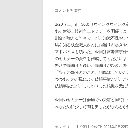
コメントを残す
2/20（土）9：30よりウイングウイン
ある建築士技術向上セミナーを開催しま
割合が増える昨今ですが、知識不足やデ
場を知る板金職人さんに雨漏りが起きや
アドバイスも頂いた。今回は富源商事株
のセミナーの資料を作成してくださいま
悪さで雨漏りも多い。雨漏りが起きた際
「谷」の部分とのこと。想像はしていた
つつあるのが風による破損事故だが、こ
破損事故だが、しっかりした根拠を元に
今回のセミナーは会場での受講と同時に
れなために少し時間を要したがなんとか
カテゴリー:
未分類
| 投稿日:
2021年2月22