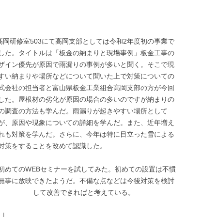
グ高岡研修室503にて高岡支部としては令和2年度初の事業で
した。タイトルは「板金の納まりと現場事例」板金工事の
ザイン優先が原因で雨漏りの事例が多いと聞く。そこで現
すい納まりや場所などについて聞いた上で対策についての
式会社の担当者と富山県板金工業組合高岡支部の方が今回
した。屋根材の劣化が原因の場合の多いのですが納まりの
の調査の方法も学んだ。雨漏りが起きやすい場所として
が、原因や現象についての詳細を学んだ。また、近年増え
れも対策を学んだ。さらに、今年は特に目立った雪による
対策をすることを改めて認識した。
初めてのWEBセミナーを試してみた。初めての設置は不慣
無事に放映できたようだ。不備な点などは今後対策を検討
して改善できればと考えている。
日
|