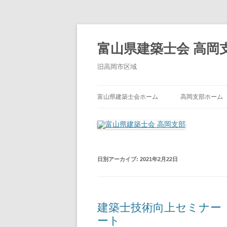
コ
ン
テ
富山県建築士会 高岡
ン
ツ
へ
旧高岡市区域
ス
キ
ッ
プ
富山県建築士会ホーム
高岡支部ホーム
日別アーカイブ:
2021年2月22日
建築士技術向上セミナー
ート