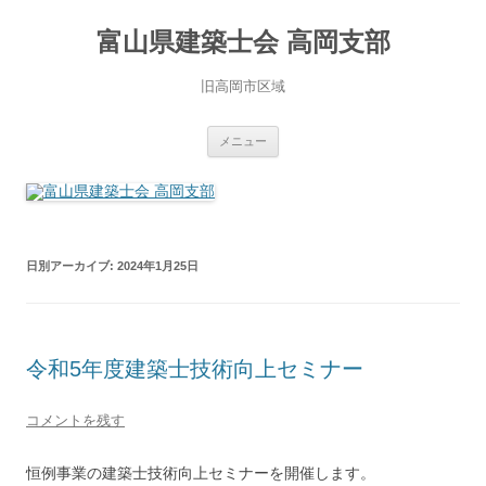
コ
ン
富山県建築士会 高岡支部
テ
ン
ツ
へ
旧高岡市区域
ス
キ
ッ
プ
メニュー
日別アーカイブ:
2024年1月25日
令和5年度建築士技術向上セミナー
コメントを残す
恒例事業の建築士技術向上セミナーを開催します。