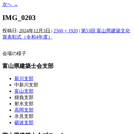
次へ →
IMG_0203
投稿日:
2024年12月3日
|
2560 × 1920
|
第53回 富山県建築文化
賞表彰式（令和4年度）
会場の様子
富山県建築士会支部
新川支部
中新川支部
富山支部
婦負支部
射水支部
高岡支部
氷見支部
砺波支部