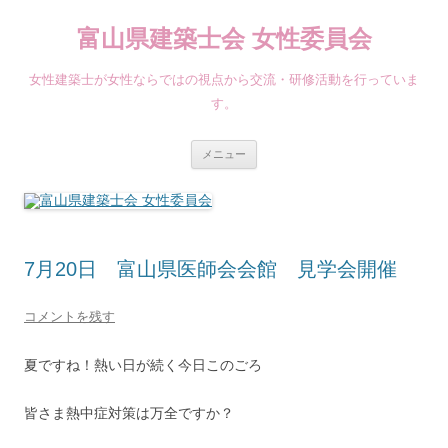
コ
ン
富山県建築士会 女性委員会
テ
ン
ツ
へ
女性建築士が女性ならではの視点から交流・研修活動を行っていま
ス
キ
す。
ッ
プ
メニュー
7月20日 富山県医師会会館 見学会開催
コメントを残す
夏ですね！熱い日が続く今日このごろ
皆さま熱中症対策は万全ですか？