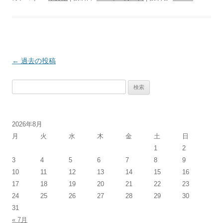
投
←
過去の投稿
稿
検
ナ
索:
ビ
ゲ
2026年8月
ー
月
火
水
木
金
土
日
シ
1
2
ョ
3
4
5
6
7
8
9
ン
10
11
12
13
14
15
16
17
18
19
20
21
22
23
24
25
26
27
28
29
30
31
« 7月