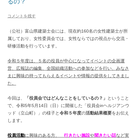
るの？
コメントを残す
（公社）富山県建築士会には、現在約160名の女性建築士が所
属しており、女性委員会では、女性ならではの視点から交流・
研修活動を行っています。
令和５年度は、５名の役員が中心になってイベントの企画運
営、広報誌の編集、全国組織活動への参加
などを行い、みなさ
まに興味の持ってもらえるイベントや情報の提供をしてきまし
た。
今回は、
「役員会ではどんなことをしているの？」
ということ
で、令和5年5月14日（日）に開催した「役員会inヘルジアンウ
ッド（立山町）」の様子と
令和５年度
の
活動結果概要
をお伝え
します。
役員活動
に興味のある方、
行きたい施設
や
聞きたい話
など
実