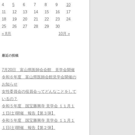
4
5
6
7
8
9
10
11
12
13
14
15
16
17
18
19
20
21
22
23
24
25
26
27
28
29
30
« 8月
10月 »
最近の投稿
7月20日 富山県医師会会館 見学会開催
令和６年度 富山県医師会館見学会開催の
お知らせ
女性委員会の役員会ってどんなことをして
いるの？
令和５年度 国宝勝興寺 見学会 １１月１
１日(土)開催 報告【第３弾】
令和５年度 国宝勝興寺 見学会 １１月１
１日(土)開催 報告【第２弾】