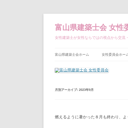
コ
ン
テ
富山県建築士会 女性
ン
ツ
へ
女性建築士が女性ならではの視点から交流
ス
キ
ッ
プ
富山県建築士会ホーム
女性委員会ホー
月別アーカイブ:
2023年9月
燃えるように暑かった８月も終わり、よ