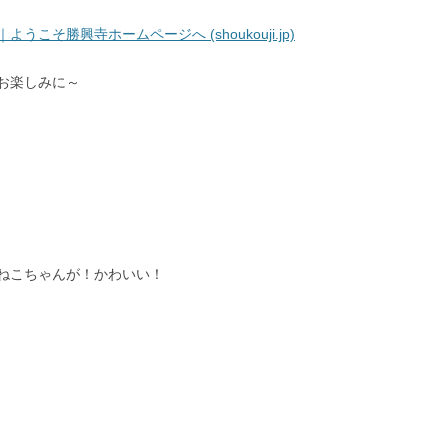
うこそ勝興寺ホームページへ (shoukouji.jp)
お楽しみに～
ねこちゃんが！かわいい！