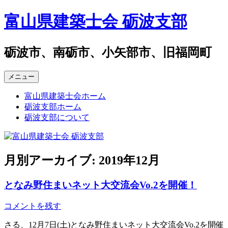
コ
富山県建築士会 砺波支部
ン
テ
ン
砺波市、南砺市、小矢部市、旧福岡町
ツ
へ
メニュー
ス
キ
富山県建築士会ホーム
ッ
砺波支部ホーム
プ
砺波支部について
月別アーカイブ:
2019年12月
となみ野住まいネット大交流会Vo.2を開催！
コメントを残す
さる、12月7日(土)となみ野住まいネット大交流会Vo.2を開催