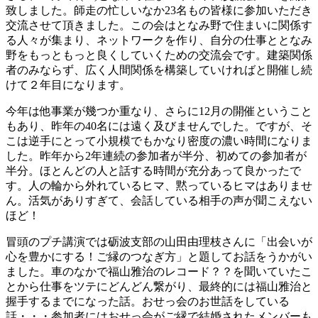
致しました。師走の忙しいなか23名もの皆様に参加いただき
交流させて頂きました。この会はとなみ野で住まいに関係す
る人々が集まり、ネットワークを作り、自分の仕事ととなみ
野をもっともっと良くしていくための交流会です。建築関係
者のみならず、広く人間関係を構築していければと開催し続
けて２年目になります。
今年は他事業が幾つか重なり、さらに12月の開催ということ
もあり、昨年の40名には遠く及びませんでした。ですが、そ
こは逆手にとって小規模でもかなり密度の濃い時間になりま
した。昨年から2年連続の参加者が半分、初めての参加者が
半分。ほとんどの人と話する時間が充分あって良かったで
す。人の輪から外れているヒマ、黙っているヒマはありませ
ん。活気がありすぎて、会話している相手の声が聞こえない
ほど！
冒頭のプチ講演では砺波支部の山田由理枝さんに「出会いが
心を豊かにする！ご縁のつなぎ方」と題してお話をうかがい
ました。車のなかで福山雅治のレコード？？を聞いていたこ
とから仕事をツテにどんどん繋がり、最終的には福山雅治と
握手するまでになった話。おせっ会のお世話をしている
話・・・参加者にはおせっ会がご縁で結婚されたメンバーも