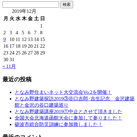
検
索:
2019年12月
月
火
水
木
金
土
日
1
2
3
4
5
6
7
8
9
10
11
12
13
14
15
16
17
18
19
20
21
22
23
24
25
26
27
28
29
30
31
« 11月
最近の投稿
となみ野住まいネット大交流会Vo.2を開催！
となみ野建築探訪2019③谷口吉郎･吉生記念 金沢建築
館と金沢の谷口建築巡り
となみ野建築講座2019①中止とさせて頂きました
全国大会北海道函館大会に参加して参りました！
砺波市総合防災訓練に参加致しました！