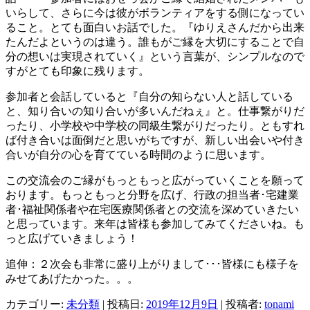
いらして、さらに今は彼がボランティアをする側になってい
ること。とても面白いお話でした。『ゆりえさんだから出来
たんだよというのは違う。誰もがご縁を大切にすることで自
分の想いは実現されていく』という言葉が、シンプルなので
すがとても印象に残ります。
参加者と会話していると『自分の知らない人と話している
と、知り合いの知り合いが多いんだねぇ』と。仕事繋がりだ
ったり、小学校や中学校の同級生繋がりだったり。ともすれ
ば付き合いは面倒だと思いがちですが、新しい出会いや付き
合いが自分の心を育てている時間のように思います。
この交流会のご縁がもっともっと広がっていくことを願って
おります。もっともっと分野を広げ、行政の担当者･宅建業
者･福祉関係者や在宅医療関係者との交流を深めていきたい
と思っています。来年は皆様も参加してみてくださいね。も
っと広げていきましょう！
追伸：２次会も非常に盛り上がりまして･･･皆様にも様子を
みせてあげたかった。。。
カテゴリー:
未分類
| 投稿日:
2019年12月9日
|
投稿者:
tonami