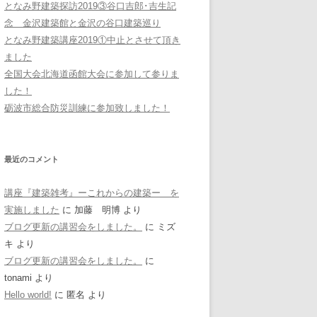
となみ野建築探訪2019③谷口吉郎･吉生記
念 金沢建築館と金沢の谷口建築巡り
となみ野建築講座2019①中止とさせて頂き
ました
全国大会北海道函館大会に参加して参りま
した！
砺波市総合防災訓練に参加致しました！
最近のコメント
講座『建築雑考』ーこれからの建築ー を
実施しました
に
加藤 明博
より
ブログ更新の講習会をしました。
に
ミズ
キ
より
ブログ更新の講習会をしました。
に
tonami
より
Hello world!
に
匿名
より