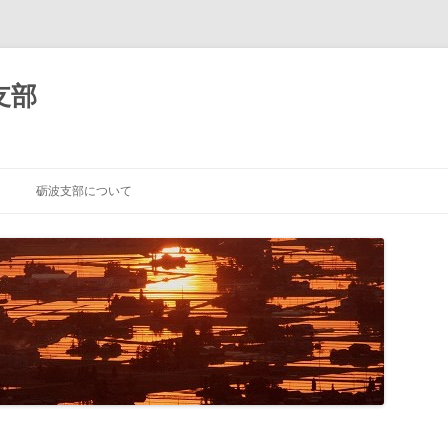
支部
砺波支部について