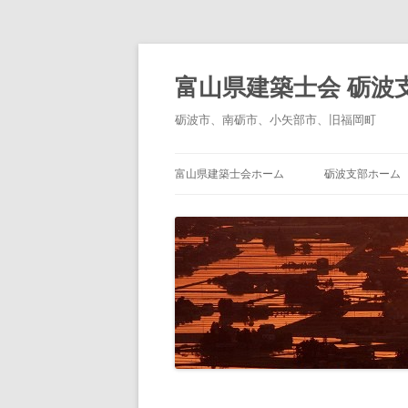
コ
ン
テ
富山県建築士会 砺波
ン
ツ
へ
砺波市、南砺市、小矢部市、旧福岡町
ス
キ
ッ
プ
富山県建築士会ホーム
砺波支部ホーム