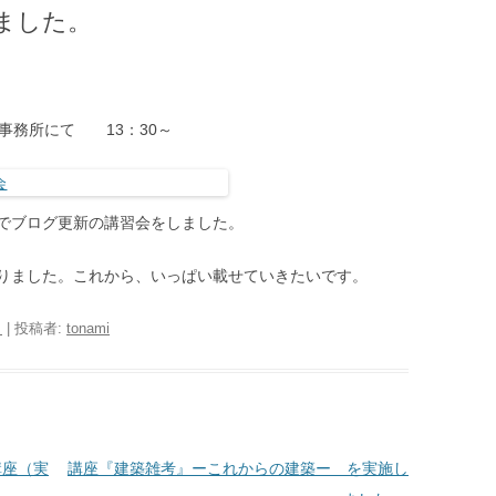
ました。
事務所にて 13：30～
でブログ更新の講習会をしました。
りました。これから、いっぱい載せていきたいです。
日
|
投稿者:
tonami
講座（実
講座『建築雑考』ーこれからの建築ー を実施し