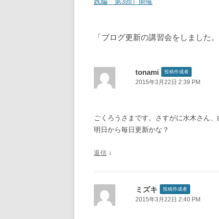
稿
践編 第3回）開催
ナ
ビ
「
ブログ更新の講習会をしました。
ゲ
ー
シ
tonami
投稿作成者
2015年3月22日 2:39 PM
ョ
ン
ごくろうさまです。さすがに水木さん、
明日から毎日更新かな？
↓
返信
ミズキ
投稿作成者
2015年3月22日 2:40 PM