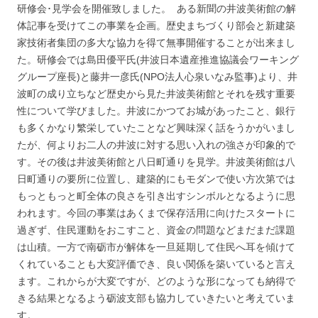
研修会･見学会を開催致しました。 ある新聞の井波美術館の解
体記事を受けてこの事業を企画。歴史まちづくり部会と新建築
家技術者集団の多大な協力を得て無事開催することが出来まし
た。研修会では島田優平氏(井波日本遺産推進協議会ワーキング
グループ座長)と藤井一彦氏(NPO法人心泉いなみ監事)より、井
波町の成り立ちなど歴史から見た井波美術館とそれを残す重要
性について学びました。井波にかつてお城があったこと、銀行
も多くかなり繁栄していたことなど興味深く話をうかがいまし
たが、何よりお二人の井波に対する思い入れの強さが印象的で
す。その後は井波美術館と八日町通りを見学。井波美術館は八
日町通りの要所に位置し、建築的にもモダンで使い方次第では
もっともっと町全体の良さを引き出すシンボルとなるように思
われます。今回の事業はあくまで保存活用に向けたスタートに
過ぎず、住民運動をおこすこと、資金の問題などまだまだ課題
は山積。一方で南砺市が解体を一旦延期して住民へ耳を傾けて
くれていることも大変評価でき、良い関係を築いていると言え
ます。これからが大変ですが、どのような形になっても納得で
きる結果となるよう砺波支部も協力していきたいと考えていま
す。