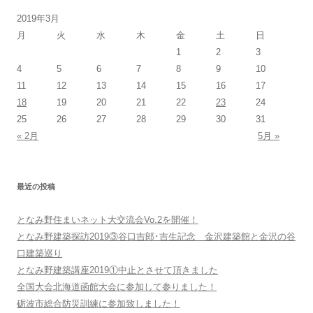
2019年3月
月
火
水
木
金
土
日
1
2
3
4
5
6
7
8
9
10
11
12
13
14
15
16
17
18
19
20
21
22
23
24
25
26
27
28
29
30
31
« 2月
5月 »
最近の投稿
となみ野住まいネット大交流会Vo.2を開催！
となみ野建築探訪2019③谷口吉郎･吉生記念 金沢建築館と金沢の谷
口建築巡り
となみ野建築講座2019①中止とさせて頂きました
全国大会北海道函館大会に参加して参りました！
砺波市総合防災訓練に参加致しました！