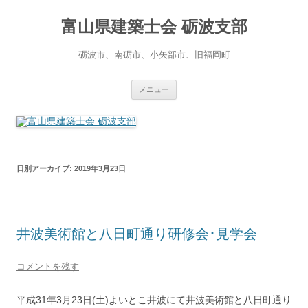
コ
ン
富山県建築士会 砺波支部
テ
ン
ツ
へ
砺波市、南砺市、小矢部市、旧福岡町
ス
キ
ッ
プ
メニュー
日別アーカイブ:
2019年3月23日
井波美術館と八日町通り研修会･見学会
コメントを残す
平成31年3月23日(土)よいとこ井波にて井波美術館と八日町通り