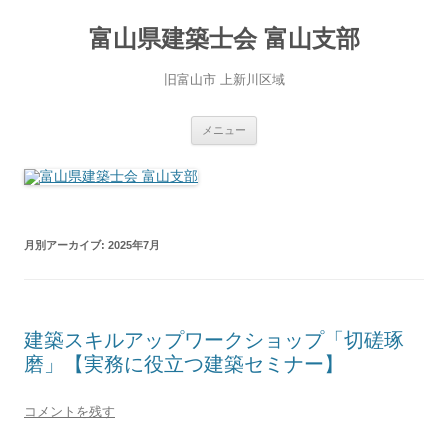
コ
ン
富山県建築士会 富山支部
テ
ン
ツ
へ
旧富山市 上新川区域
ス
キ
ッ
プ
メニュー
月別アーカイブ:
2025年7月
建築スキルアップワークショップ「切磋琢
磨」【実務に役立つ建築セミナー】
コメントを残す