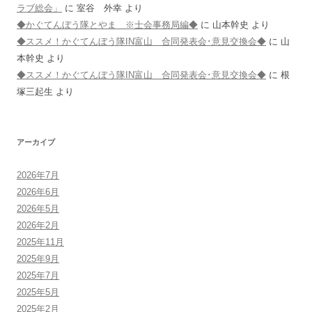
ラブ総会」
に
室谷 外幸
より
◆かぐてんぼう隊とやま ※士会事務局編◆
に
山本幹史
より
◆ススメ！かぐてんぼう隊IN富山 合同発表会･意見交換会◆
に
山
本幹史
より
◆ススメ！かぐてんぼう隊IN富山 合同発表会･意見交換会◆
に
根
塚三起生
より
アーカイブ
2026年7月
2026年6月
2026年5月
2026年2月
2025年11月
2025年9月
2025年7月
2025年5月
2025年2月