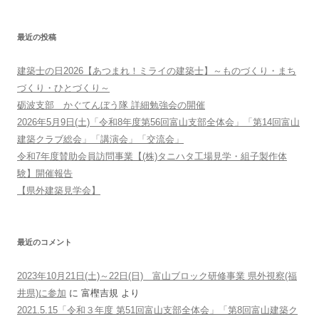
最近の投稿
建築士の日2026【あつまれ！ミライの建築士】～ものづくり・まち
づくり・ひとづくり～
砺波支部 かぐてんぼう隊 詳細勉強会の開催
2026年5月9日(土)「令和8年度第56回富山支部全体会」「第14回富山
建築クラブ総会」「講演会」「交流会」
令和7年度賛助会員訪問事業【(株)タニハタ工場見学・組子製作体
験】開催報告
【県外建築見学会】
最近のコメント
2023年10月21日(土)～22日(日) 富山ブロック研修事業 県外視察(福
井県)に参加
に
富樫吉規
より
2021.5.15「令和３年度 第51回富山支部全体会」「第8回富山建築ク