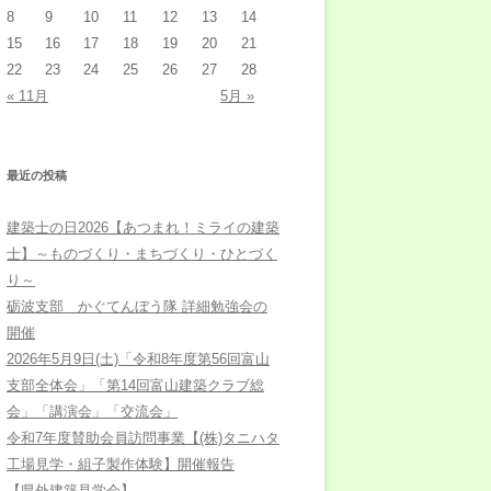
8
9
10
11
12
13
14
15
16
17
18
19
20
21
22
23
24
25
26
27
28
« 11月
5月 »
最近の投稿
建築士の日2026【あつまれ！ミライの建築
士】～ものづくり・まちづくり・ひとづく
り～
砺波支部 かぐてんぼう隊 詳細勉強会の
開催
2026年5月9日(土)「令和8年度第56回富山
支部全体会」「第14回富山建築クラブ総
会」「講演会」「交流会」
令和7年度賛助会員訪問事業【(株)タニハタ
工場見学・組子製作体験】開催報告
【県外建築見学会】