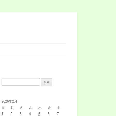
検
索:
2026年2月
日
月
火
水
木
金
土
1
2
3
4
5
6
7