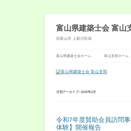
コ
ン
テ
富山県建築士会 富山
ン
ツ
へ
旧富山市 上新川区域
ス
キ
ッ
プ
富山県建築士会ホーム
富山支部ホーム
月別アーカイブ:
2026年2月
令和7年度賛助会員訪問事
体験】開催報告