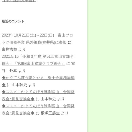
最近のコメント
2023年10月21日(土)～22日(日) 富山ブロ
ック研修事業 県外視察(福井県)に参加
に
富樫吉規
より
2021.5.15「令和３年度 第51回富山支部全
体会」「第8回富山建築クラブ総会」
に
室
谷 外幸
より
◆かぐてんぼう隊とやま ※士会事務局編
◆
に
山本幹史
より
◆ススメ！かぐてんぼう隊IN富山 合同発
表会･意見交換会◆
に
山本幹史
より
◆ススメ！かぐてんぼう隊IN富山 合同発
表会･意見交換会◆
に
根塚三起生
より