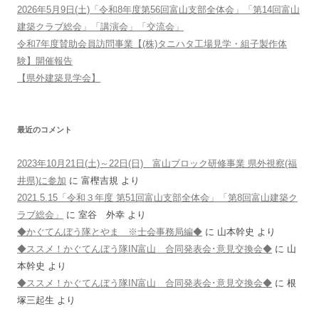
2026年5月9日(土)「令和8年度第56回富山支部全体会」「第14回富山
建築クラブ総会」「講演会」「交流会」
令和7年度賛助会員訪問事業【(株)タニハタ工場見学・組子製作体
験】開催報告
【県外建築見学会】
最近のコメント
2023年10月21日(土)～22日(日) 富山ブロック研修事業 県外視察(福
井県)に参加
に
富樫吉規
より
2021.5.15「令和３年度 第51回富山支部全体会」「第8回富山建築ク
ラブ総会」
に
室谷 外幸
より
◆かぐてんぼう隊とやま ※士会事務局編◆
に
山本幹史
より
◆ススメ！かぐてんぼう隊IN富山 合同発表会･意見交換会◆
に
山
本幹史
より
◆ススメ！かぐてんぼう隊IN富山 合同発表会･意見交換会◆
に
根
塚三起生
より