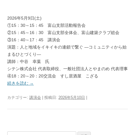
2026年5月9日(土)
①15：30～15：45 富山支部活動報告会
②15：45～16：30 富山支部全体会、富山建築クラブ総会
③16：40～17：45 講演会
演題：人と地域をイキイキの連鎖で繋ぐ
―コミュニティから始
まるひとづくり―
講師：中谷 幸葉 氏
シテン株式会社 代表取締役、一般社団法人とやまのめ 代表理事
④18：20～20：20交流会 すし居酒屋 こざる
続きを読む
→
カテゴリー:
講演会
| 投稿日:
2026年5月10日
|
検