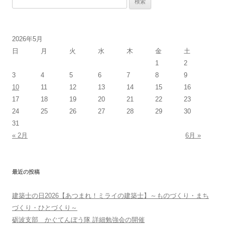
索:
2026年5月
日
月
火
水
木
金
土
1
2
3
4
5
6
7
8
9
10
11
12
13
14
15
16
17
18
19
20
21
22
23
24
25
26
27
28
29
30
31
« 2月
6月 »
最近の投稿
建築士の日2026【あつまれ！ミライの建築士】～ものづくり・まち
づくり・ひとづくり～
砺波支部 かぐてんぼう隊 詳細勉強会の開催