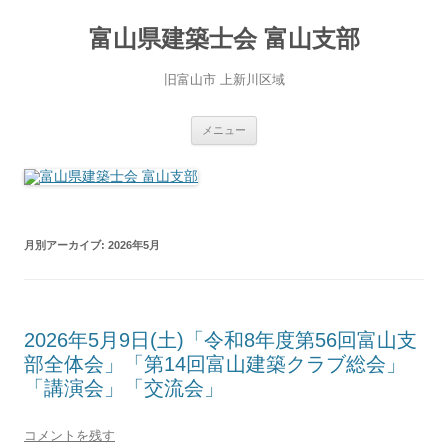
コ
ン
富山県建築士会 富山支部
テ
ン
ツ
へ
旧富山市 上新川区域
ス
キ
ッ
プ
メニュー
月別アーカイブ:
2026年5月
2026年5月9日(土)「令和8年度第56回富山支
部全体会」「第14回富山建築クラブ総会」
「講演会」「交流会」
コメントを残す