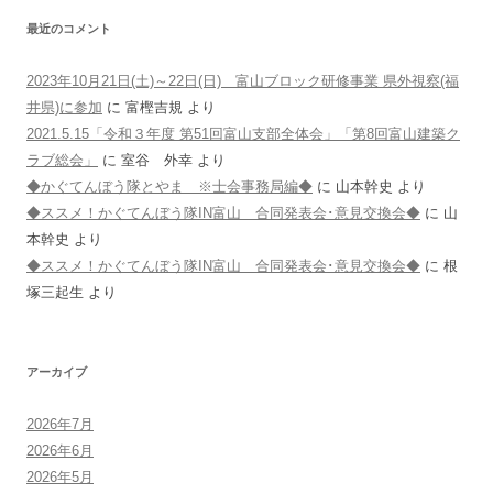
最近のコメント
2023年10月21日(土)～22日(日) 富山ブロック研修事業 県外視察(福
井県)に参加
に
富樫吉規
より
2021.5.15「令和３年度 第51回富山支部全体会」「第8回富山建築ク
ラブ総会」
に
室谷 外幸
より
◆かぐてんぼう隊とやま ※士会事務局編◆
に
山本幹史
より
◆ススメ！かぐてんぼう隊IN富山 合同発表会･意見交換会◆
に
山
本幹史
より
◆ススメ！かぐてんぼう隊IN富山 合同発表会･意見交換会◆
に
根
塚三起生
より
アーカイブ
2026年7月
2026年6月
2026年5月