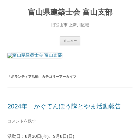
コ
ン
富山県建築士会 富山支部
テ
ン
ツ
へ
旧富山市 上新川区域
ス
キ
ッ
プ
メニュー
「
ボランティア活動
」カテゴリーアーカイブ
2024年 かぐてんぼう隊とやま活動報告
コメントを残す
活動日：8月30日(金)、9月8日(日)