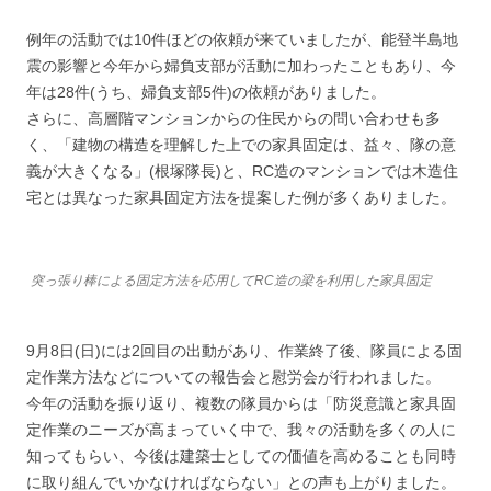
例年の活動では10件ほどの依頼が来ていましたが、能登半島地
震の影響と今年から婦負支部が活動に加わったこともあり、今
年は28件(うち、婦負支部5件)の依頼がありました。
さらに、高層階マンションからの住民からの問い合わせも多
く、「建物の構造を理解した上での家具固定は、益々、隊の意
義が大きくなる」(根塚隊長)と、RC造のマンションでは木造住
宅とは異なった家具固定方法を提案した例が多くありました。
突っ張り棒による固定方法を応用してRC造の梁を利用した家具固定
9月8日(日)には2回目の出動があり、作業終了後、隊員による固
定作業方法などについての報告会と慰労会が行われました。
今年の活動を振り返り、複数の隊員からは「防災意識と家具固
定作業のニーズが高まっていく中で、我々の活動を多くの人に
知ってもらい、今後は建築士としての価値を高めることも同時
に取り組んでいかなければならない」との声も上がりました。