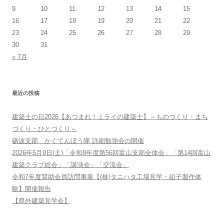
9
10
11
12
13
14
15
16
17
18
19
20
21
22
23
24
25
26
27
28
29
30
31
« 7月
最近の投稿
建築士の日2026【あつまれ！ミライの建築士】～ものづくり・まち
づくり・ひとづくり～
砺波支部 かぐてんぼう隊 詳細勉強会の開催
2026年5月9日(土)「令和8年度第56回富山支部全体会」「第14回富山
建築クラブ総会」「講演会」「交流会」
令和7年度賛助会員訪問事業【(株)タニハタ工場見学・組子製作体
験】開催報告
【県外建築見学会】