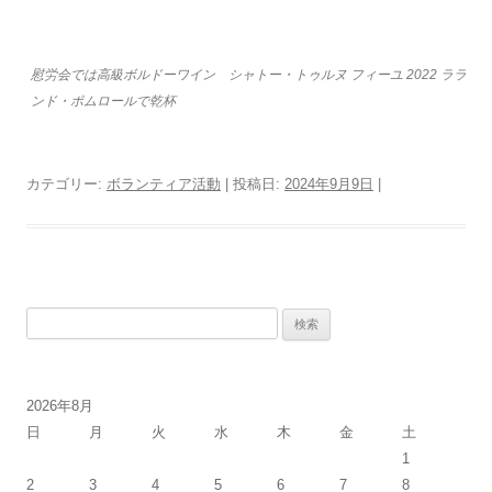
慰労会では高級ボルドーワイン シャトー・トゥルヌ フィーユ 2022 ララ
ンド・ポムロールで乾杯
カテゴリー:
ボランティア活動
| 投稿日:
2024年9月9日
|
検
索:
2026年8月
日
月
火
水
木
金
土
1
2
3
4
5
6
7
8