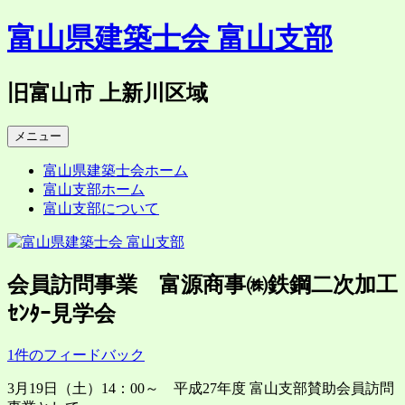
コ
富山県建築士会 富山支部
ン
テ
ン
旧富山市 上新川区域
ツ
へ
メニュー
ス
キ
富山県建築士会ホーム
ッ
富山支部ホーム
プ
富山支部について
会員訪問事業 富源商事㈱鉄鋼二次加工
ｾﾝﾀｰ見学会
1件のフィードバック
3月19日（土）14：00～ 平成27年度 富山支部賛助会員訪問