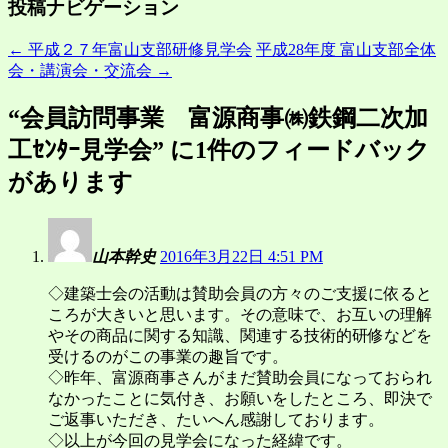
投稿ナビゲーション
←
平成２７年富山支部研修見学会
平成28年度 富山支部全体
会・講演会・交流会
→
“
会員訪問事業 富源商事㈱鉄鋼二次加
工ｾﾝﾀｰ見学会
” に1件のフィードバック
があります
山本幹史
2016年3月22日 4:51 PM
◇建築士会の活動は賛助会員の方々のご支援に依ると
ころが大きいと思います。その意味で、お互いの理解
やその商品に関する知識、関連する技術的研修などを
受けるのがこの事業の趣旨です。
◇昨年、富源商事さんがまだ賛助会員になっておられ
なかったことに気付き、お願いをしたところ、即決で
ご返事いただき、たいへん感謝しております。
◇以上が今回の見学会になった経緯です。