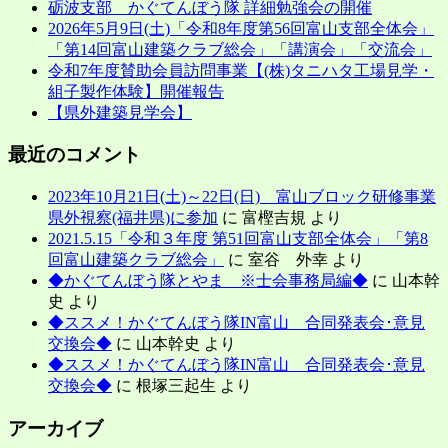
砺波支部 かぐてんぼう隊 詳細勉強会の開催
2026年5月9日(土)「令和8年度第56回富山支部全体会」
「第14回富山建築クラブ総会」「講演会」「交流会」
令和7年度賛助会員訪問事業【(株)タニハタ工場見学・
組子製作体験】開催報告
【県外建築見学会】
最近のコメント
2023年10月21日(土)～22日(日) 富山ブロック研修事業
県外視察(福井県)に参加
に
富樫吉規
より
2021.5.15「令和３年度 第51回富山支部全体会」「第8
回富山建築クラブ総会」
に
室谷 外幸
より
◆かぐてんぼう隊とやま ※士会事務局編◆
に
山本幹
史
より
◆ススメ！かぐてんぼう隊IN富山 合同発表会･意見
交換会◆
に
山本幹史
より
◆ススメ！かぐてんぼう隊IN富山 合同発表会･意見
交換会◆
に
根塚三起生
より
アーカイブ