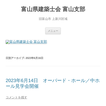
コ
ン
富山県建築士会 富山支部
テ
ン
ツ
へ
旧富山市 上新川区域
ス
キ
ッ
プ
メニュー
日別アーカイブ:
2023年6月16日
2023年6月14日 オーバード・ホール／中ホ
ール見学会開催
コメントを残す