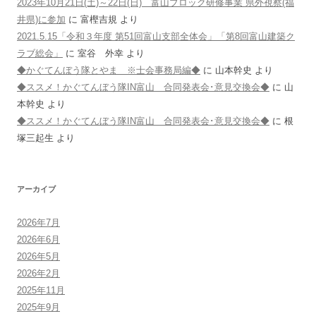
2023年10月21日(土)～22日(日) 富山ブロック研修事業 県外視察(福
井県)に参加
に
富樫吉規
より
2021.5.15「令和３年度 第51回富山支部全体会」「第8回富山建築ク
ラブ総会」
に
室谷 外幸
より
◆かぐてんぼう隊とやま ※士会事務局編◆
に
山本幹史
より
◆ススメ！かぐてんぼう隊IN富山 合同発表会･意見交換会◆
に
山
本幹史
より
◆ススメ！かぐてんぼう隊IN富山 合同発表会･意見交換会◆
に
根
塚三起生
より
アーカイブ
2026年7月
2026年6月
2026年5月
2026年2月
2025年11月
2025年9月