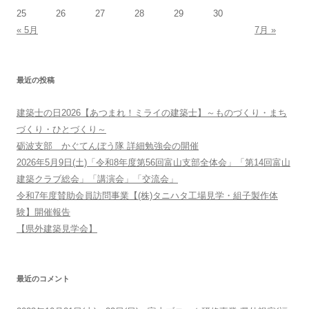
25
26
27
28
29
30
« 5月
7月 »
最近の投稿
建築士の日2026【あつまれ！ミライの建築士】～ものづくり・まち
づくり・ひとづくり～
砺波支部 かぐてんぼう隊 詳細勉強会の開催
2026年5月9日(土)「令和8年度第56回富山支部全体会」「第14回富山
建築クラブ総会」「講演会」「交流会」
令和7年度賛助会員訪問事業【(株)タニハタ工場見学・組子製作体
験】開催報告
【県外建築見学会】
最近のコメント