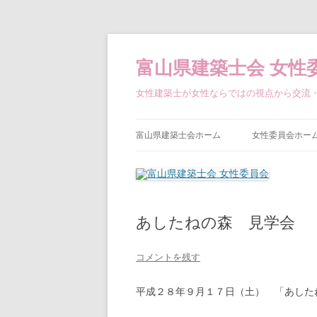
コ
ン
テ
富山県建築士会 女性
ン
ツ
へ
女性建築士が女性ならではの視点から交流
ス
キ
ッ
プ
富山県建築士会ホーム
女性委員会ホー
あしたねの森 見学会
コメントを残す
平成２８年９月１７日（土） 「あした