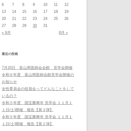
6
7
8
9
10
11
12
13
14
15
16
17
18
19
20
21
22
23
24
25
26
27
28
29
30
31
« 9月
8月 »
最近の投稿
7月20日 富山県医師会会館 見学会開催
令和６年度 富山県医師会館見学会開催の
お知らせ
女性委員会の役員会ってどんなことをして
いるの？
令和５年度 国宝勝興寺 見学会 １１月１
１日(土)開催 報告【第３弾】
令和５年度 国宝勝興寺 見学会 １１月１
１日(土)開催 報告【第２弾】