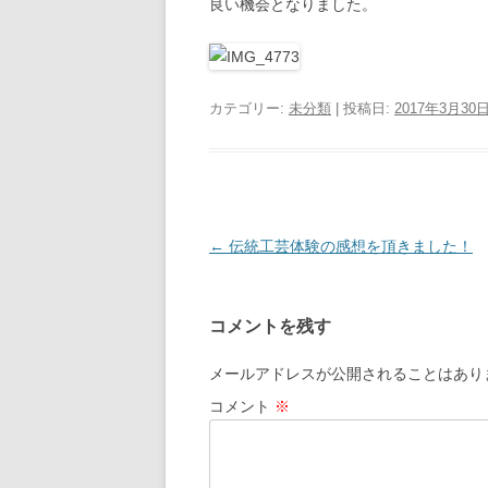
良い機会となりました。
カテゴリー:
未分類
| 投稿日:
2017年3月30
投
←
伝統工芸体験の感想を頂きました！
稿
ナ
コメントを残す
ビ
ゲ
メールアドレスが公開されることはあり
ー
コメント
※
シ
ョ