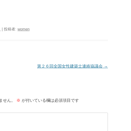
日
|
投稿者:
women
第２６回全国女性建築士連絡協議会
→
ません。
※
が付いている欄は必須項目です