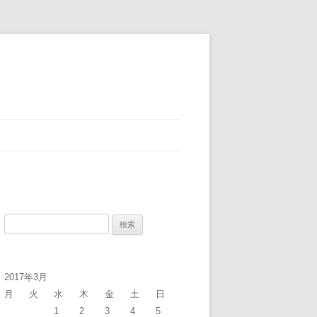
検
索:
2017年3月
月
火
水
木
金
土
日
1
2
3
4
5