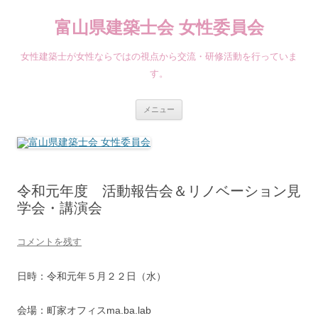
コ
ン
富山県建築士会 女性委員会
テ
ン
ツ
へ
女性建築士が女性ならではの視点から交流・研修活動を行っていま
ス
キ
す。
ッ
プ
メニュー
令和元年度 活動報告会＆リノベーション見
学会・講演会
コメントを残す
日時：令和元年５月２２日（水）
会場：町家オフィスma.ba.lab