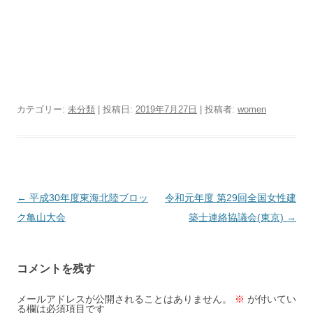
カテゴリー:
未分類
| 投稿日:
2019年7月27日
|
投稿者:
women
投
←
平成30年度東海北陸ブロッ
令和元年度 第29回全国女性建
稿
ク亀山大会
築士連絡協議会(東京)
→
ナ
ビ
コメントを残す
ゲ
ー
メールアドレスが公開されることはありません。
※
が付いてい
る欄は必須項目です