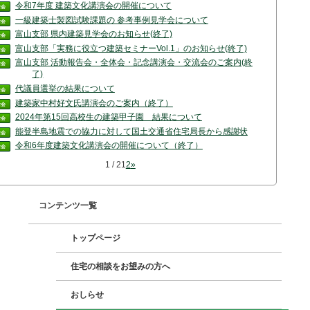
令和7年度 建築文化講演会の開催について
士会
一級建築士製図試験課題の 参考事例見学会について
士会
富山支部 県内建築見学会のお知らせ(終了)
士会
富山支部「実務に役立つ建築セミナーVol.1」のお知らせ(終了)
士会
富山支部 活動報告会・全体会・記念講演会・交流会のご案内(終
士会
了)
代議員選挙の結果について
士会
建築家中村好文氏講演会のご案内（終了）
士会
2024年第15回高校生の建築甲子園 結果について
士会
能登半島地震での協力に対して国土交通省住宅局長から感謝状
士会
令和6年度建築文化講演会の開催について（終了）
士会
1 / 2
1
2
»
コンテンツ一覧
トップページ
住宅の相談をお望みの方へ
おしらせ