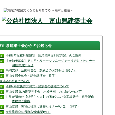
富山県建築士会からのお知らせ
令和8年度被災建築物「応急危険度判定講習」のご案内
士会
【参加者募集】第１回ヘリテージマネージャー技術向上セミナー
士会
開催のお知らせ
高岡支部 活動報告会・懇親会のお知らせ（終了）
士会
富山支部全体会・記念講演会（終了）
士会
候補者の公表について
令和7年度免許交付式・講演会の開催について
士会
富山支部 県内建築見学会「水橋学園」のお知らせ(終了)
士会
世界が認めた【組子らんま】の(株)タニハタ工場見学・組子製作
士会
体験のご案内
富山支部「実務に役立つ建築セミナーVol.2」（終了）
士会
女性委員会40周年記念事業(終了)
士会