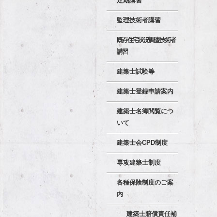
定期講習
監理技術者講習
既存住宅状況調査技術者
講習
建築士試験等
建築士登録申請案内
建築士名簿閲覧につ
いて
建築士会CPD制度
専攻建築士制度
各種保険制度のご案
内
建築士賠償責任補