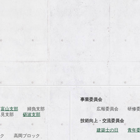
事業委員会
富山支部
婦負支部
広報委員会
研修
氷見支部
砺波支部
技術向上・交流委員会
建築士の日
青年
ック
高岡ブロック