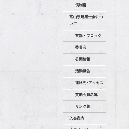
償制度
富山県建築士会につ
いて
支部・ブロック
委員会
公開情報
活動報告
連絡先･アクセス
賛助会員名簿
リンク集
入会案内