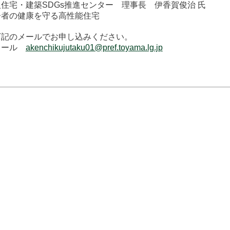
住宅・建築SDGs推進センター 理事長 伊香賀俊治 氏
齢者の健康を守る高性能住宅
下記のメールでお申し込みください。
メール
akenchikujutaku01@pref.toyama.lg.jp