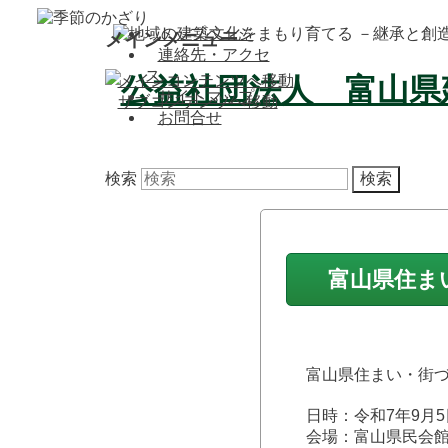
トップページ
メインメニュー
連絡先・アクセ
ス
メインコンテンツへ移動
サイトマップ
サブコンテンツへ移動
お問合せ
検索
富山県住ま
富山県住まい・街
日時：令和7年9月5日
会場：富山県民会館