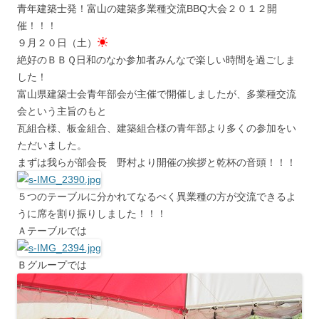
青年建築士発！富山の建築多業種交流BBQ大会２０１２開
催！！！
９月２０日（土）
絶好のＢＢＱ日和のなか参加者みんなで楽しい時間を過ごしま
した！
富山県建築士会青年部会が主催で開催しましたが、多業種交流
会という主旨のもと
瓦組合様、板金組合、建築組合様の青年部より多くの参加をい
ただいました。
まずは我らが部会長 野村より開催の挨拶と乾杯の音頭！！！
５つのテーブルに分かれてなるべく異業種の方が交流できるよ
うに席を割り振りしました！！！
Ａテーブルでは
Ｂグループでは