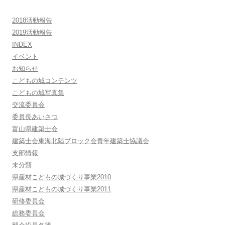
2018活動報告
2019活動報告
INDEX
イベント
お知らせ
こどもの城コンテンツ
こどもの城写真集
交流委員会
委員長あいさつ
富山県建築士会
建築士会東海北陸ブロック会青年建築士協議会
支部情報
未分類
県産材こどもの城づくり事業2010
県産材こどもの城づくり事業2011
研修委員会
総務委員会