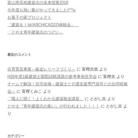
富山県高校建築志の未来授業2019
今年度も熱い夏がやってきました(^^)v
お菓子の家プロジェクト
「建築ＢＩＭ(ARCHICAD22)体験会」
「とやま青年建築志のつどい」
最近のコメント
住育普及事業～鈑金レリーフづくり～
に
富樫吉規
より
H26年度1級建築士製図試験課題の参考事例見学会
に
富樫吉
より
チームで解決！住宅改修～建築士と介護支援専門員等との合同研修
会～
に
富樫くみこ
より
「職人に聴く！よくわかる建築板金講座」
に
とがし吉
より
とやま『青年建築志の集い』が行われました！！！
に
とがし吉
よ
り
カテゴリー