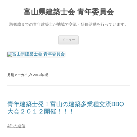
コ
ン
富山県建築士会 青年委員会
テ
ン
ツ
へ
満40歳までの青年建築士が地域で交流・研修活動を行っています。
ス
キ
ッ
プ
メニュー
月別アーカイブ:
2012年9月
青年建築士発！富山の建築多業種交流BBQ
大会２０１２開催！！！
4件の返信