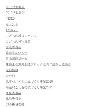
2018活動報告
2019活動報告
INDEX
イベント
お知らせ
こどもの城コンテンツ
こどもの城写真集
交流委員会
委員長あいさつ
富山県建築士会
建築士会東海北陸ブロック会青年建築士協議会
支部情報
未分類
県産材こどもの城づくり事業2010
県産材こどもの城づくり事業2011
研修委員会
総務委員会
部会役員名簿