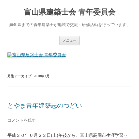
コ
ン
富山県建築士会 青年委員会
テ
ン
ツ
へ
満40歳までの青年建築士が地域で交流・研修活動を行っています。
ス
キ
ッ
プ
メニュー
月別アーカイブ:
2018年7月
とやま青年建築志のつどい
コメントを残す
平成３０年６月２３日(土)午後から、富山県高岡市生涯学習セ