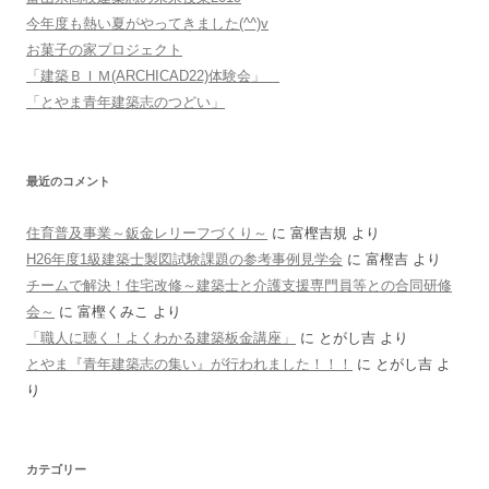
今年度も熱い夏がやってきました(^^)v
お菓子の家プロジェクト
「建築ＢＩＭ(ARCHICAD22)体験会」
「とやま青年建築志のつどい」
最近のコメント
住育普及事業～鈑金レリーフづくり～
に
富樫吉規
より
H26年度1級建築士製図試験課題の参考事例見学会
に
富樫吉
より
チームで解決！住宅改修～建築士と介護支援専門員等との合同研修
会～
に
富樫くみこ
より
「職人に聴く！よくわかる建築板金講座」
に
とがし吉
より
とやま『青年建築志の集い』が行われました！！！
に
とがし吉
よ
り
カテゴリー