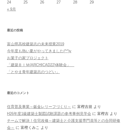
24
25
26
27
28
29
« 9月
最近の投稿
富山県高校建築志の未来授業2019
今年度も熱い夏がやってきました(^^)v
お菓子の家プロジェクト
「建築ＢＩＭ(ARCHICAD22)体験会」
「とやま青年建築志のつどい」
最近のコメント
住育普及事業～鈑金レリーフづくり～
に
富樫吉規
より
H26年度1級建築士製図試験課題の参考事例見学会
に
富樫吉
より
チームで解決！住宅改修～建築士と介護支援専門員等との合同研修
会～
に
富樫くみこ
より