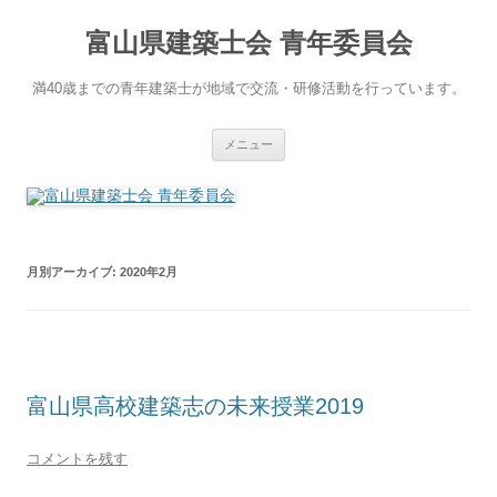
コ
ン
富山県建築士会 青年委員会
テ
ン
ツ
へ
満40歳までの青年建築士が地域で交流・研修活動を行っています。
ス
キ
ッ
プ
メニュー
月別アーカイブ:
2020年2月
富山県高校建築志の未来授業2019
コメントを残す