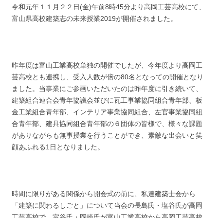
令和元年１１月２２日(金)午前8時45分より高岡工芸高校にて、
富山県高校建築志の未来授業2019が開催されました。
昨年度は富山工業高校単独の開催でしたが、今年度より高岡工
芸高校とも連携し、受入人数が倍の80名となっての開催となり
ました。当事業にご参画いただいたのは昨年度に引き続いて、
建築組合連合会青年協議会並びに瓦工事業協同組合青年部、板
金工業組合青年部、インテリア事業協同組合、左官事業協同組
合青年部、建具協同組合青年部の６団体の皆様で、様々な課題
がありながらも無事授業を行うことができ、素敵な出会いと笑
顔あふれる1日となりました。
時間に限りがある関係から開会式の前に、私達建築士会から
「建築に関わるしごと」について当会の長島氏・塩谷氏が高岡
工芸高校で、室谷氏・岡崎氏が富山工業高校から高岡工芸高校