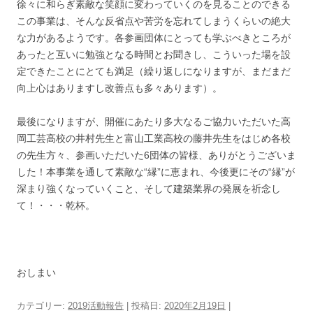
徐々に和らぎ素敵な笑顔に変わっていくのを見ることのできる
この事業は、そんな反省点や苦労を忘れてしまうくらいの絶大
な力があるようです。各参画団体にとっても学ぶべきところが
あったと互いに勉強となる時間とお聞きし、こういった場を設
定できたことにとても満足（繰り返しになりますが、まだまだ
向上心はありますし改善点も多々あります）。
最後になりますが、開催にあたり多大なるご協力いただいた高
岡工芸高校の井村先生と富山工業高校の藤井先生をはじめ各校
の先生方々、参画いただいた6団体の皆様、ありがとうございま
した！本事業を通して素敵な“縁”に恵まれ、今後更にその“縁”が
深まり強くなっていくこと、そして建築業界の発展を祈念し
て！・・・乾杯。
おしまい
カテゴリー:
2019活動報告
| 投稿日:
2020年2月19日
|