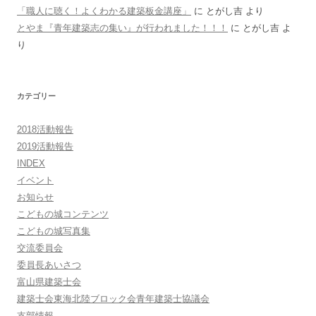
「職人に聴く！よくわかる建築板金講座」
に
とがし吉
より
とやま『青年建築志の集い』が行われました！！！
に
とがし吉
よ
り
カテゴリー
2018活動報告
2019活動報告
INDEX
イベント
お知らせ
こどもの城コンテンツ
こどもの城写真集
交流委員会
委員長あいさつ
富山県建築士会
建築士会東海北陸ブロック会青年建築士協議会
支部情報