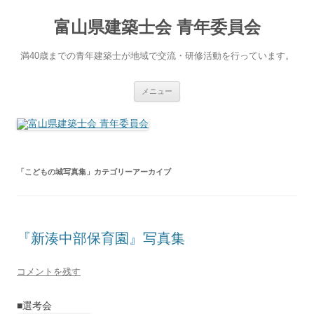
コ
ン
富山県建築士会 青年委員会
テ
ン
ツ
へ
満40歳までの青年建築士が地域で交流・研修活動を行っています。
ス
キ
ッ
プ
メニュー
「
こどもの城写真集
」カテゴリーアーカイブ
『新湊中部保育園』写真集
コメントを残す
■選考会