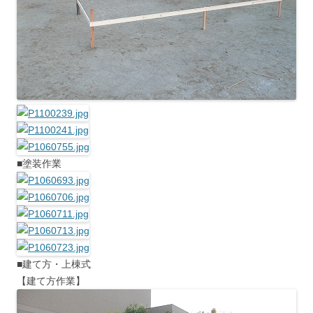
■塗装作業
■建て方・上棟式
【建て方作業】