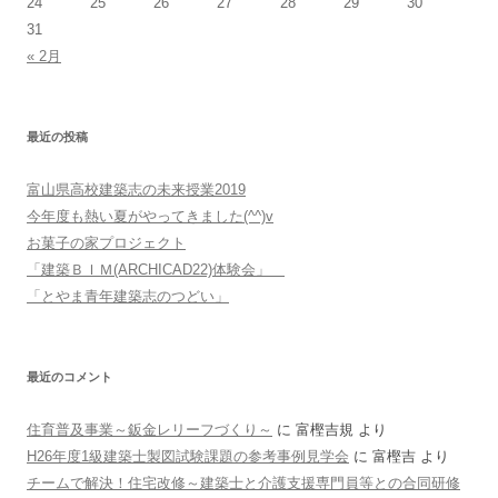
24
25
26
27
28
29
30
31
« 2月
最近の投稿
富山県高校建築志の未来授業2019
今年度も熱い夏がやってきました(^^)v
お菓子の家プロジェクト
「建築ＢＩＭ(ARCHICAD22)体験会」
「とやま青年建築志のつどい」
最近のコメント
住育普及事業～鈑金レリーフづくり～
に
富樫吉規
より
H26年度1級建築士製図試験課題の参考事例見学会
に
富樫吉
より
チームで解決！住宅改修～建築士と介護支援専門員等との合同研修