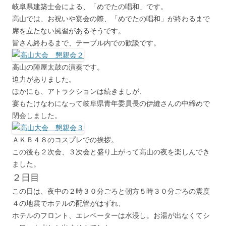
岐阜県建築士会による、「めでたの唱和」です。
高山では、お祝いや宴会の際、「めでたの唱和」が終わるまで
席を立たない風習があるそうです。
皆さん終わるまで、テーブル内での歓談です。
高山の陣屋太鼓の演奏です。
迫力がありました。
ほかにも、アトラクションは続きましが、
宴もたけなわになって岐阜県青年委員長の伊縫さんの中締めで
閉会しました。
ＡＫＢ４８のコスプレでの挨拶。
この後も２次会、３次会と盛り上がって高山の夜を楽しんでき
ました。
２日目
この日は、夜中の２時３０分ごろと朝方５時３０分ごろの震度
４の地震でホテルの配管がはずれ、
ホテルのフロント、エレベーターは水浸し。お湯が出なくてシ