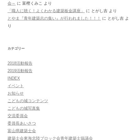
会～
に
富樫くみこ
より
「職人に聴く！よくわかる建築板金講座」
に
とがし吉
より
とやま『青年建築志の集い』が行われました！！！
に
とがし吉
よ
り
カテゴリー
2018活動報告
2019活動報告
INDEX
イベント
お知らせ
こどもの城コンテンツ
こどもの城写真集
交流委員会
委員長あいさつ
富山県建築士会
建築士会東海北陸ブロック会青年建築士協議会