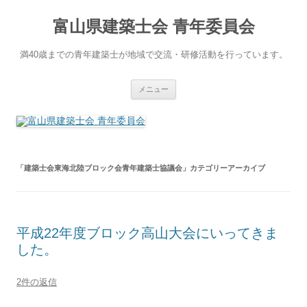
コ
ン
富山県建築士会 青年委員会
テ
ン
ツ
へ
満40歳までの青年建築士が地域で交流・研修活動を行っています。
ス
キ
ッ
プ
メニュー
「
建築士会東海北陸ブロック会青年建築士協議会
」カテゴリーアーカイブ
平成22年度ブロック高山大会にいってきま
した。
2件の返信