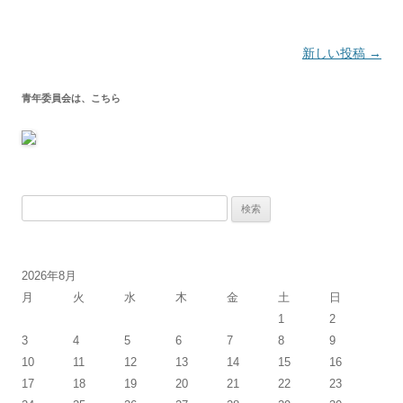
投
新しい投稿
→
稿
青年委員会は、こちら
ナ
ビ
ゲ
ー
シ
検
索:
ョ
ン
2026年8月
月
火
水
木
金
土
日
1
2
3
4
5
6
7
8
9
10
11
12
13
14
15
16
17
18
19
20
21
22
23