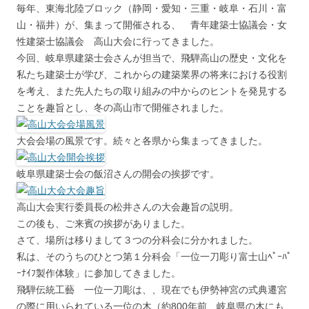
毎年、東海北陸ブロック（静岡・愛知・三重・岐阜・石川・富
山・福井）が、集まって開催される、 青年建築士協議会・女
性建築士協議会 高山大会に行ってきました。
今回、岐阜県建築士会さんが担当で、飛騨高山の歴史・文化を
私たち建築士が学び、これからの建築業界の将来における役割
を考え、また先人たちの取り組みの中からのヒントを発見する
ことを趣旨とし、冬の高山市で開催されました。
大会会場の風景です。続々と各県から集まってきました。
岐阜県建築士会の飯沼さんの開会の挨拶です。
高山大会実行委員長の松井さんの大会趣旨の説明。
この後も、ご来賓の挨拶がありました。
さて、場所は移りまして３つの分科会に分かれました。
私は、そのうちのひとつ第１分科会「一位一刀彫り富士山ﾍﾟｰﾊﾟ
ｰﾅｲﾌ製作体験」に参加してきました。
飛騨伝統工藝 一位一刀彫は、、現在でも伊勢神宮の式典遷宮
の際に用いられている一位の木（約800年前、岐阜県の木にも