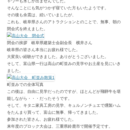
ャワーも水しか出ませんでした。
そんなことにも気がつかず寝ていた方もいたようです。
その後も余震は、続いていましたが、
これも、岐阜県さんのアトラクションとのことで、無事、朝の
閉会式を終えました。
閉会の挨拶 岐阜県建築士会副会長 横井さん
岐阜県の皆さん本当にお疲れ様でした。
大変良い経験ができました。ありがとうございました。
そして、富山県一行は高山の町並みの見学やお土産を見にいき
ました。
町並みでの全体写真
この後は、自由に見学だったのですが、ほとんどが飛騨牛を堪
能しながら・・・だったそうです。
そして、キタニ家具工房の見学、キュルノンチュエで燻製ハム
をたんまり買って、富山に無事、帰ってきました。
参加された皆さん、お疲れ様でした。
来年度のブロック大会は、三重県鈴鹿市で開催予定です。