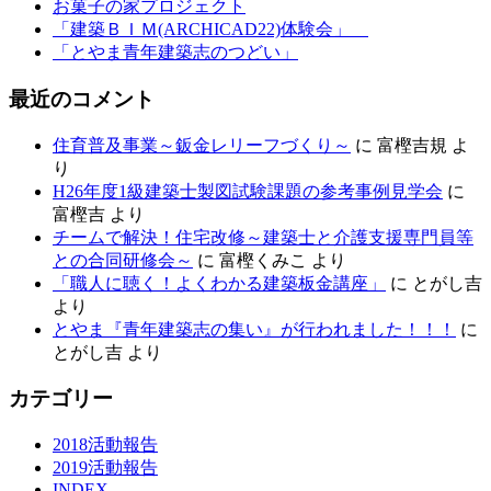
お菓子の家プロジェクト
「建築ＢＩＭ(ARCHICAD22)体験会」
「とやま青年建築志のつどい」
最近のコメント
住育普及事業～鈑金レリーフづくり～
に
富樫吉規
よ
り
H26年度1級建築士製図試験課題の参考事例見学会
に
富樫吉
より
チームで解決！住宅改修～建築士と介護支援専門員等
との合同研修会～
に
富樫くみこ
より
「職人に聴く！よくわかる建築板金講座」
に
とがし吉
より
とやま『青年建築志の集い』が行われました！！！
に
とがし吉
より
カテゴリー
2018活動報告
2019活動報告
INDEX