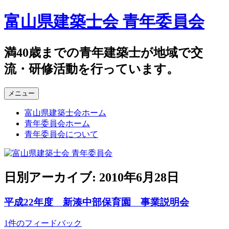
コ
富山県建築士会 青年委員会
ン
テ
ン
満40歳までの青年建築士が地域で交
ツ
流・研修活動を行っています。
へ
ス
キ
メニュー
ッ
プ
富山県建築士会ホーム
青年委員会ホーム
青年委員会について
日別アーカイブ:
2010年6月28日
平成22年度 新湊中部保育園 事業説明会
1件のフィードバック