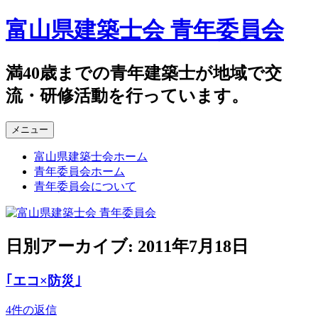
コ
富山県建築士会 青年委員会
ン
テ
ン
満40歳までの青年建築士が地域で交
ツ
流・研修活動を行っています。
へ
ス
キ
メニュー
ッ
プ
富山県建築士会ホーム
青年委員会ホーム
青年委員会について
日別アーカイブ:
2011年7月18日
｢エコ×防災｣
4件の返信