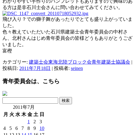
わかりやすい手作りのパンフレットもありますので興味のあ
る方は是非石川士会さんに問い合わせてみてください。
飛び入り？での獅子舞があったりでとても盛り上がっていま
した。
色々教えていただいた石川県建築士会青年委員会の中村さ
ん、北村さんはじめ青年委員会の皆様どうもありがとうござ
いました。
富樫
カテゴリー:
建築士会東海北陸ブロック会青年建築士協議会
|
投稿日:
2011年7月18日
|
投稿者:
seinen
青年委員会は、こちら
検
索:
2011年7月
月
火
水
木
金
土
日
1
2
3
4
5
6
7
8
9
10
11
12
13
14
15
16
17