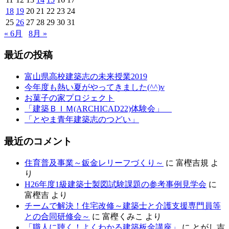
18
19
20
21
22
23
24
25
26
27
28
29
30
31
« 6月
8月 »
最近の投稿
富山県高校建築志の未来授業2019
今年度も熱い夏がやってきました(^^)v
お菓子の家プロジェクト
「建築ＢＩＭ(ARCHICAD22)体験会」
「とやま青年建築志のつどい」
最近のコメント
住育普及事業～鈑金レリーフづくり～
に
富樫吉規
よ
り
H26年度1級建築士製図試験課題の参考事例見学会
に
富樫吉
より
チームで解決！住宅改修～建築士と介護支援専門員等
との合同研修会～
に
富樫くみこ
より
「職人に聴く！よくわかる建築板金講座」
に
とがし吉