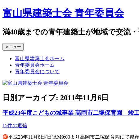
コ
富山県建築士会 青年委員会
ン
テ
ン
満40歳までの青年建築士が地域で交流
ツ
へ
メニュー
ス
キ
富山県建築士会ホーム
ッ
青年委員会ホーム
プ
青年委員会について
日別アーカイブ:
2011年11月6日
平成23年度こどもの城事業 高岡市二塚保育園 竣
15件の返信
平成23年11月6日(日)AM9:00より高岡市二塚保育園に