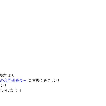
樫吉
より
の合同研修会～
に
富樫くみこ
より
より
とがし吉
より