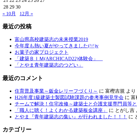
21
22
23
24
25
26
27
28
29
30
« 10月
12月 »
最近の投稿
富山県高校建築志の未来授業2019
今年度も熱い夏がやってきました(^^)v
お菓子の家プロジェクト
「建築ＢＩＭ(ARCHICAD22)体験会」
「とやま青年建築志のつどい」
最近のコメント
住育普及事業～鈑金レリーフづくり～
に
富樫吉規
より
H26年度1級建築士製図試験課題の参考事例見学会
に
富
チームで解決！住宅改修～建築士と介護支援専門員等と
「職人に聴く！よくわかる建築板金講座」
に
とがし吉
とやま『青年建築志の集い』が行われました！！！
に
カテゴリー