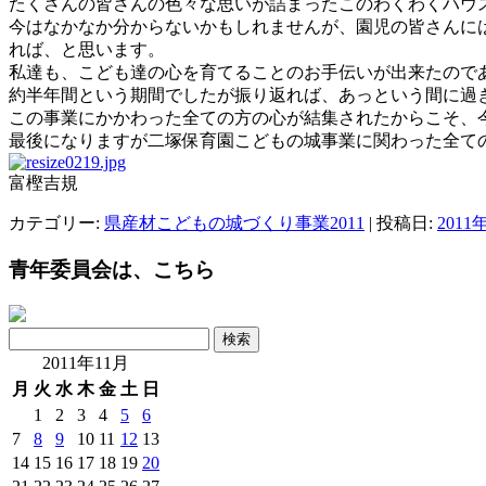
たくさんの皆さんの色々な思いが詰まったこのわくわくハウ
今はなかなか分からないかもしれませんが、園児の皆さんに
れば、と思います。
私達も、こども達の心を育てることのお手伝いが出来たので
約半年間という期間でしたが振り返れば、あっという間に過
この事業にかかわった全ての方の心が結集されたからこそ、
最後になりますが二塚保育園こどもの城事業に関わった全て
富樫吉規
カテゴリー:
県産材こどもの城づくり事業2011
| 投稿日:
2011
青年委員会は、こちら
検
索:
2011年11月
月
火
水
木
金
土
日
1
2
3
4
5
6
7
8
9
10
11
12
13
14
15
16
17
18
19
20