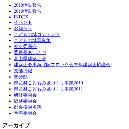
2018活動報告
2019活動報告
INDEX
イベント
お知らせ
こどもの城コンテンツ
こどもの城写真集
交流委員会
委員長あいさつ
富山県建築士会
建築士会東海北陸ブロック会青年建築士協議会
支部情報
未分類
県産材こどもの城づくり事業2010
県産材こどもの城づくり事業2011
研修委員会
総務委員会
部会役員名簿
青年委員会
アーカイブ