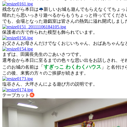
残念ながら本日は
新しいお城も遊んでもらえなくてちょっと
晴れたら思いっきり遊べるからもうちょっと待っててくださ
でも、会場となった遊戯室は皆さんの熱気に溢れ開式しまし
保護者の方で作られた模型も飾られています。
お父さんお母さんだけでなくおじいちゃん、おばあちゃんな
まずは、田園長先生のごあいさつです。
選考会から本日に至るまでの色々な思い出をお話しされ、そ
「
すぎっこ わくわくハウス
」
このお城の名前は
と名付け
この後、来賓の方々のご挨拶が続きます。
塩谷さん、大坪さんによる遊び方の説明です。
テープカット