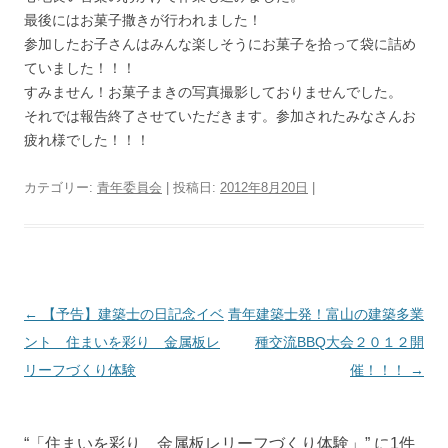
最後にはお菓子撒きが行われました！
参加したお子さんはみんな楽しそうにお菓子を拾って袋に詰め
ていました！！！
すみません！お菓子まきの写真撮影しておりませんでした。
それでは報告終了させていただきます。参加されたみなさんお
疲れ様でした！！！
カテゴリー:
青年委員会
| 投稿日:
2012年8月20日
|
投
←
【予告】建築士の日記念イベ
青年建築士発！富山の建築多業
稿
ント 住まいを彩り 金属板レ
種交流BBQ大会２０１２開
ナ
リーフづくり体験
催！！！
→
ビ
ゲ
“
「住まいを彩り 金属板レリーフづくり体験」
” に1件