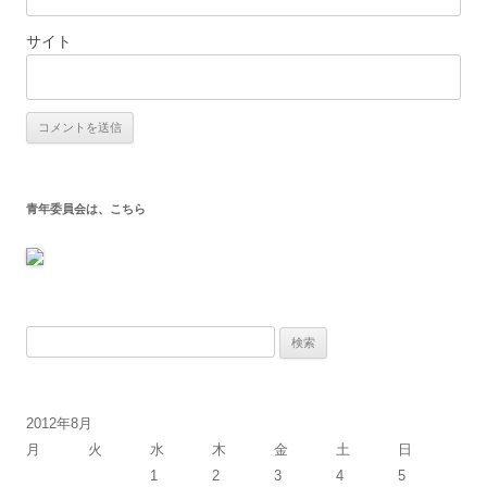
サイト
青年委員会は、こちら
検
索:
2012年8月
月
火
水
木
金
土
日
1
2
3
4
5