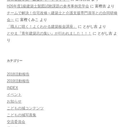
H26年度1級建築士製図試験課題の参考事例見学会
に
富樫吉
より
チームで解決！住宅改修～建築士と介護支援専門員等との合同研修
会～
に
富樫くみこ
より
「職人に聴く！よくわかる建築板金講座」
に
とがし吉
より
とやま『青年建築志の集い』が行われました！！！
に
とがし吉
よ
り
カテゴリー
2018活動報告
2019活動報告
INDEX
イベント
お知らせ
こどもの城コンテンツ
こどもの城写真集
交流委員会