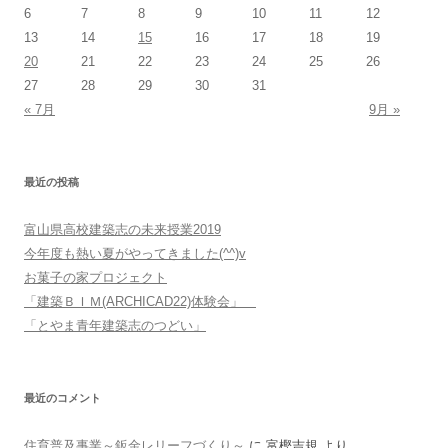
6
7
8
9
10
11
12
13
14
15
16
17
18
19
20
21
22
23
24
25
26
27
28
29
30
31
« 7月
9月 »
最近の投稿
富山県高校建築志の未来授業2019
今年度も熱い夏がやってきました(^^)v
お菓子の家プロジェクト
「建築ＢＩＭ(ARCHICAD22)体験会」
「とやま青年建築志のつどい」
最近のコメント
住育普及事業～鈑金レリーフづくり～
に
富樫吉規
より