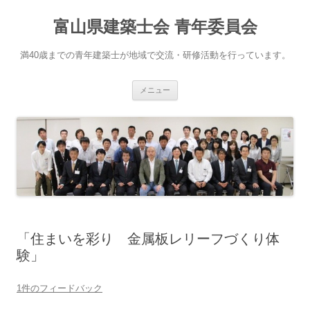
コ
ン
富山県建築士会 青年委員会
テ
ン
ツ
へ
満40歳までの青年建築士が地域で交流・研修活動を行っています。
ス
キ
ッ
プ
メニュー
「住まいを彩り 金属板レリーフづくり体
験」
1件のフィードバック