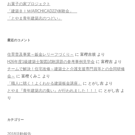
お菓子の家プロジェクト
「建築ＢＩＭ(ARCHICAD22)体験会」
「とやま青年建築志のつどい」
最近のコメント
住育普及事業～鈑金レリーフづくり～
に
富樫吉規
より
H26年度1級建築士製図試験課題の参考事例見学会
に
富樫吉
より
チームで解決！住宅改修～建築士と介護支援専門員等との合同研修
会～
に
富樫くみこ
より
「職人に聴く！よくわかる建築板金講座」
に
とがし吉
より
とやま『青年建築志の集い』が行われました！！！
に
とがし吉
よ
り
カテゴリー
2018活動報告