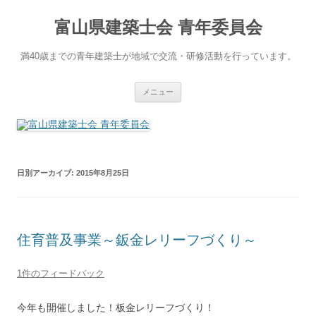
コ
ン
富山県建築士会 青年委員会
テ
ン
ツ
へ
満40歳までの青年建築士が地域で交流・研修活動を行っています。
ス
キ
ッ
プ
メニュー
日別アーカイブ:
2015年8月25日
住育普及事業～鈑金レリーフづくり～
1件のフィードバック
今年も開催しました！板金レリーフづくり！