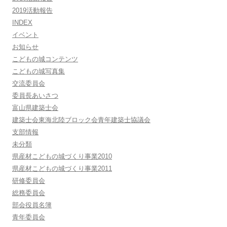
2019活動報告
INDEX
イベント
お知らせ
こどもの城コンテンツ
こどもの城写真集
交流委員会
委員長あいさつ
富山県建築士会
建築士会東海北陸ブロック会青年建築士協議会
支部情報
未分類
県産材こどもの城づくり事業2010
県産材こどもの城づくり事業2011
研修委員会
総務委員会
部会役員名簿
青年委員会