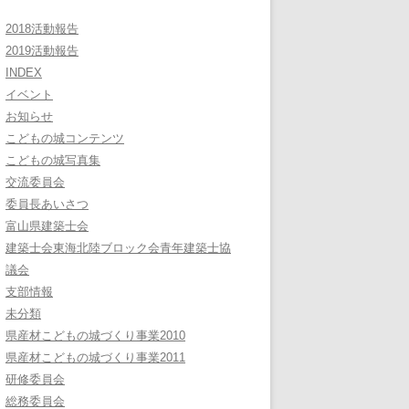
2018活動報告
2019活動報告
INDEX
イベント
お知らせ
こどもの城コンテンツ
こどもの城写真集
交流委員会
委員長あいさつ
富山県建築士会
建築士会東海北陸ブロック会青年建築士協
議会
支部情報
未分類
県産材こどもの城づくり事業2010
県産材こどもの城づくり事業2011
研修委員会
総務委員会