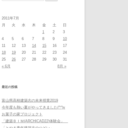
索:
2011年7月
月
火
水
木
金
土
日
1
2
3
4
5
6
7
8
9
10
11
12
13
14
15
16
17
18
19
20
21
22
23
24
25
26
27
28
29
30
31
« 6月
8月 »
最近の投稿
富山県高校建築志の未来授業2019
今年度も熱い夏がやってきました(^^)v
お菓子の家プロジェクト
「建築ＢＩＭ(ARCHICAD22)体験会」
「とやま青年建築志のつどい」