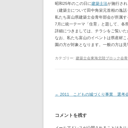
昭和25年のこの日に
建築士法
が施行され
（建築士について田中角栄元首相の逸話
私たち富山県建築士会青年部会が所属す
7月に統一テーマ「住育」と題して、各
詳細につきましては、チラシをご覧いた
なお、私たち富山のイベントは県産材こ
園の方が対象となります。一般の方は見
カテゴリー:
建築士会東海北陸ブロック会青
投
←
2011 こどもの城づくり事業 選考
稿
ナ
コメントを残す
ビ
ゲ
メールアドレスが公開されることはあり