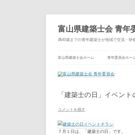
コ
ン
テ
富山県建築士会 青年
ン
ツ
へ
満40歳までの青年建築士が地域で交流・研
ス
キ
ッ
プ
富山県建築士会ホーム
青年委員会ホー
「建築士の日」イベント
コメントを残す
７月１日は、「建築士の日」です。