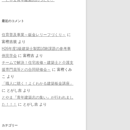
最近のコメント
住育普及事業～鈑金レリーフづくり～
に
富樫吉規
より
H26年度1級建築士製図試験課題の参考事
例見学会
に
富樫吉
より
チームで解決！住宅改修～建築士と介護支
援専門員等との合同研修会～
に
富樫くみ
こ
より
「職人に聴く！よくわかる建築板金講座」
に
とがし吉
より
とやま『青年建築志の集い』が行われまし
た！！！
に
とがし吉
より
カテゴリー