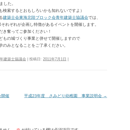
ました。
も検索するとおもしろいかも知れないですよ）
る
建築士会東海北陸ブロック会青年建築士協議会
では、
県それぞれが企画し特徴があるイベントを開催します。
だき奮ってご参加ください！
どもの城づくり事業と併せて開催しますので
学のみとなることをご了承ください。
年建築士協議会
| 投稿日:
2011年7月1日
|
会開催
平成23年度 さみどり幼稚園 事業説明会
→
ません。
※
が付いている欄は必須項目です