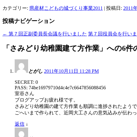
カテゴリー:
県産材こどもの城づくり事業2011
| 投稿日:
2011
投稿ナビゲーション
←
第７回正副委員長会議を行いました
第７回役員会を行い
「
さみどり幼稚園建て方作業
」への6件
とがし
2011年10月11日 11:28 PM
SECRET: 0
PASS: 74be16979710d4c4e7c6647856088456
室谷さん
ブログアップお疲れ様です。
さみどり幼稚園の建て方作業も順調に進捗されたようで
ごへいまで作られて、近岡大工さんの意気込みが伝わっ
返信
↓