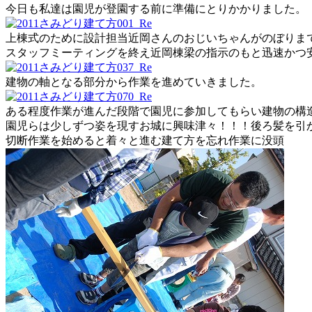
今日も私達は園児が登園する前に準備にとりかかりました。
上棟式のために設計担当近岡さんのおじいちゃんがのぼりま
スタッフミーティングを終え近岡棟梁の指示のもと迅速かつ
建物の軸となる部分から作業を進めていきました。
ある程度作業が進んだ段階で園児に参加してもらい建物の構
園児らは少しずつ姿を現すお城に興味津々！！！後ろ髪を引
切断作業を始めると着々と進む建て方を忘れ作業に没頭