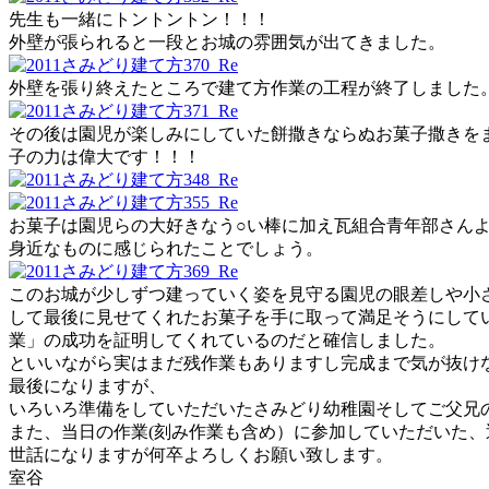
先生も一緒にトントントン！！！
外壁が張られると一段とお城の雰囲気が出てきました。
外壁を張り終えたところで建て方作業の工程が終了しました
その後は園児が楽しみにしていた餅撒きならぬお菓子撒きを
子の力は偉大です！！！
お菓子は園児らの大好きなう○い棒に加え瓦組合青年部さん
身近なものに感じられたことでしょう。
このお城が少しずつ建っていく姿を見守る園児の眼差しや小
して最後に見せてくれたお菓子を手に取って満足そうにして
業」の成功を証明してくれているのだと確信しました。
といいながら実はまだ残作業もありますし完成まで気が抜け
最後になりますが、
いろいろ準備をしていただいたさみどり幼稚園そしてご父兄
また、当日の作業(刻み作業も含め）に参加していただいた
世話になりますが何卒よろしくお願い致します。
室谷