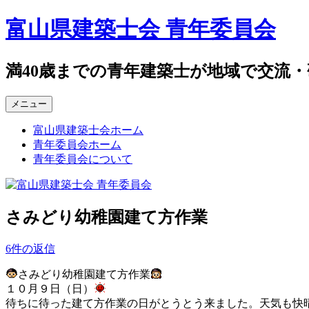
コ
富山県建築士会 青年委員会
ン
テ
ン
満40歳までの青年建築士が地域で交流
ツ
へ
メニュー
ス
キ
富山県建築士会ホーム
ッ
青年委員会ホーム
プ
青年委員会について
さみどり幼稚園建て方作業
6件の返信
さみどり幼稚園建て方作業
１０月９日（日）
待ちに待った建て方作業の日がとうとう来ました。天気も快