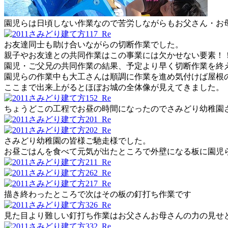
園児らは日頃しない作業なので苦労しながらもお父さん・お
お友達同士も助け合いながらの切断作業でした。
親子やお友達との共同作業はこの事業には欠かせない要素！
園児・ご父兄の共同作業の結果、予定より早く切断作業を終
園児らの作業中も大工さんは順調に作業を進め気付けば屋根
ここまで出来上がるとほぼお城の全体像が見えてきました。
ちょうどこの工程でお昼の時間になったのでさみどり幼稚園
さみどり幼稚園の皆様ご馳走様でした。
お昼ごはんを食べて元気が出たところで外壁になる板に園児
描き終わったところで次はその板の釘打ち作業です
見た目より難しい釘打ち作業はお父さんお母さんの力の見せ