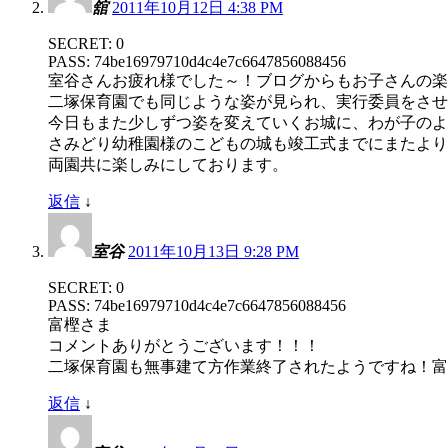
舘
2011年10月12日 4:38 PM
SECRET: 0
PASS: 74be16979710d4c4e7c6647856088456
室谷さんお疲れ様でした～！ブログからもお子さんの楽
二塚保育園でも同じような姿が見られ、実行委員をさせ
今日もまた少しずつ姿を変えていくお城に、わが子のよ
さみどり幼稚園様のこどもの城も竣工式までにまたより素
両園共に楽しみにしております。
返信
↓
室谷
2011年10月13日 9:28 PM
SECRET: 0
PASS: 74be16979710d4c4e7c6647856088456
富樫さま
コメントありがとうございます！！！
二塚保育園も無事建て方作業終了されたようですね！富
返信
↓