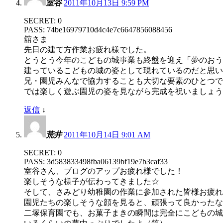
室谷
2011年10月13日 9:59 PM
SECRET: 0
PASS: 74be16979710d4c4e7c6647856088456
舘さま
先日の建て方作業お疲れ様でした。
とうとう今年のこどもの城事業も終盤を迎え「夢のおう
建っているこどもの城の姿として現れているのだと思い
兄・園児みんなで協力することも大切な要素のひとつで
では楽しく遊ぶ園児の姿を見ながら完成を祝いましょう
返信
↓
荒井
2011年10月14日 9:01 AM
SECRET: 0
PASS: 3d583833498fba06139bf19e7b3caf33
室谷さん、ブログのアップお疲れ様でした！
楽しそうな様子が伝わってきました☆
そして、さみどり幼稚園の作業に参加された皆様お疲れ
園児たちの楽しそうな顔を見ると、頑張って良かったな
二塚保育園でも、お菓子まきの瞬間は完全にこどもの城