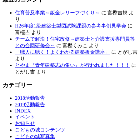
住育普及事業～鈑金レリーフづくり～
に
富樫吉規
よ
り
H26年度1級建築士製図試験課題の参考事例見学会
に
富樫吉
より
チームで解決！住宅改修～建築士と介護支援専門員等
との合同研修会～
に
富樫くみこ
より
「職人に聴く！よくわかる建築板金講座」
に
とがし吉
より
とやま『青年建築志の集い』が行われました！！！
に
とがし吉
より
カテゴリー
2018活動報告
2019活動報告
INDEX
イベント
お知らせ
こどもの城コンテンツ
こどもの城写真集