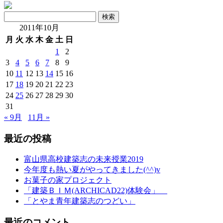
検
索:
2011年10月
月
火
水
木
金
土
日
1
2
3
4
5
6
7
8
9
10
11
12
13
14
15
16
17
18
19
20
21
22
23
24
25
26
27
28
29
30
31
« 9月
11月 »
最近の投稿
富山県高校建築志の未来授業2019
今年度も熱い夏がやってきました(^^)v
お菓子の家プロジェクト
「建築ＢＩＭ(ARCHICAD22)体験会」
「とやま青年建築志のつどい」
最近のコメント