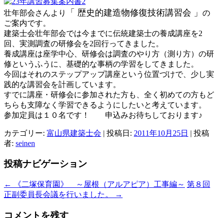
「 歴史的建造物修復技術講習会 」
壮年部会さんより
の
ご案内です。
建築士会壮年部会では今までに伝統建築士の養成講座を2
回、実測調査の研修会を2回行ってきました。
養成講座は座学中心、研修会は調査のやり方（測り方）の研
修というふうに、基礎的な事柄の学習をしてきました。
今回はそれのステップアップ講座という位置づけで、少し実
践的な講習会を計画しています。
すでに講座・研修会に参加された方も、全く初めての方もど
ちらも支障なく学習できるようにしたいと考えています。
参加定員は１０名です！ 申込みお待ちしております♪
カテゴリー:
富山県建築士会
| 投稿日:
2011年10月25日
|
投稿
者:
seinen
投稿ナビゲーション
←
《二塚保育園》 ～屋根（アルアピア）工事編～
第８回
正副委員長会議を行いました。
→
コメントを残す