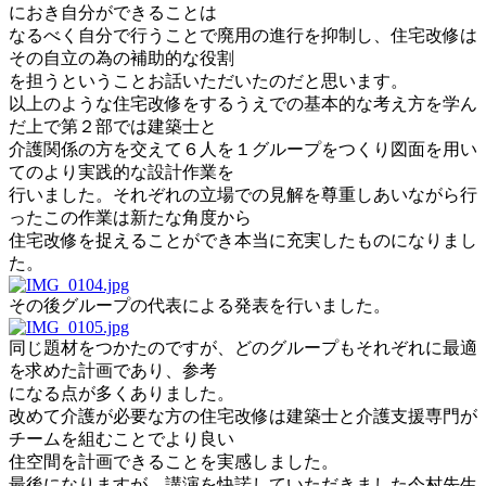
におき自分ができることは
なるべく自分で行うことで廃用の進行を抑制し、住宅改修は
その自立の為の補助的な役割
を担うということお話いただいたのだと思います。
以上のような住宅改修をするうえでの基本的な考え方を学ん
だ上で第２部では建築士と
介護関係の方を交えて６人を１グループをつくり図面を用い
てのより実践的な設計作業を
行いました。それぞれの立場での見解を尊重しあいながら行
ったこの作業は新たな角度から
住宅改修を捉えることができ本当に充実したものになりまし
た。
その後グループの代表による発表を行いました。
同じ題材をつかたのですが、どのグループもそれぞれに最適
を求めた計画であり、参考
になる点が多くありました。
改めて介護が必要な方の住宅改修は建築士と介護支援専門が
チームを組むことでより良い
住空間を計画できることを実感しました。
最後になりますが、講演を快諾していただきました今村先生