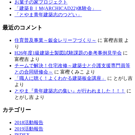
お菓子の家プロジェクト
「建築ＢＩＭ(ARCHICAD22)体験会」
「とやま青年建築志のつどい」
最近のコメント
住育普及事業～鈑金レリーフづくり～
に
富樫吉規
よ
り
H26年度1級建築士製図試験課題の参考事例見学会
に
富樫吉
より
チームで解決！住宅改修～建築士と介護支援専門員等
との合同研修会～
に
富樫くみこ
より
「職人に聴く！よくわかる建築板金講座」
に
とがし吉
より
とやま『青年建築志の集い』が行われました！！！
に
とがし吉
より
カテゴリー
2018活動報告
2019活動報告
INDEX