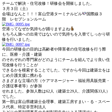
チームで解決・住宅改修！研修会を開催しました。
３月３日（土）
会場はなんと！！！富山空港ターミナルビル
国際線３
階 レセプションルーム
空港ってなぜか気持ちが踊りますよね
もちろん旅への出発ではないので気持ちを入替てしっかり研
修を行いました。
今回の研修会の目的は高齢者や障害者の住宅改修を行う際
に、医療・介護・建築
のそれぞれの専門家がどのようにチームを組んでより良い住
宅改修を行うことが
できるかを模索することでした。ですから今回は建築士をは
じめ介護支援に携わる
さまざまな立場の方（ケアマネージャー・福祉用具販売業・
介護従事者等）が参加
せれました。参加人数は62人（建築士29人、介護関係33人）
でした。
第一部は富山県建築士会理事、建築工房すまい・る・スペー
ス代表、特定非営利法人