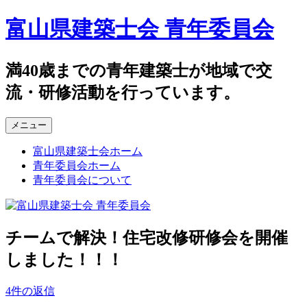
コ
富山県建築士会 青年委員会
ン
テ
ン
満40歳までの青年建築士が地域で交
ツ
流・研修活動を行っています。
へ
ス
キ
メニュー
ッ
プ
富山県建築士会ホーム
青年委員会ホーム
青年委員会について
チームで解決！住宅改修研修会を開催
しました！！！
4件の返信