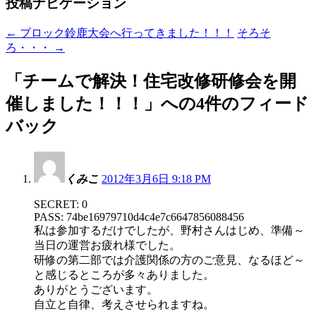
投稿ナビゲーション
←
ブロック鈴鹿大会へ行ってきました！！！
そろそ
ろ・・・
→
「
チームで解決！住宅改修研修会を開
催しました！！！
」への4件のフィード
バック
くみこ
2012年3月6日 9:18 PM
SECRET: 0
PASS: 74be16979710d4c4e7c6647856088456
私は参加するだけでしたが、野村さんはじめ、準備～
当日の運営お疲れ様でした。
研修の第二部では介護関係の方のご意見、なるほど～
と感じるところが多々ありました。
ありがとうございます。
自立と自律、考えさせられますね。