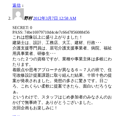
返信
↓
野村
2012年3月7日 12:58 AM
SECRET: 0
PASS: 74be16979710d4c4e7c6647856088456
これは想像以上に盛り上がりました！
建築士は、設計、工務店、大工、建材、行政･･･
介護支援専門員は、居宅介護支援事業者、病院、福祉
用具事業者、研修生･･･
たった２つの資格ですが、業種や事業主体は多岐にわ
たります。
着眼点や思考アプローチが異なる６～７人の班で、住
宅改修設計提案課題に取り組んだ結果、十班十色の提
案が発表されました。発想の多さに驚きです。日ご
ろ、これくらい柔軟に提案できたら、面白いだろうな
ぁ。
というわけで、スタッフはじめ参加者のみなさんのお
かげで無事終了。ありがとうございました。
次回企画もお楽しみに！