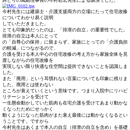
みどりの風副理事長の今村彰宏先生による講演でした。
今村先生には建築士・介護支援両方の立場にたって住宅改修
についてわかり易く説明
していただきました。
とても印象的だったのは、「排泄の自立」の重要性でした。
排泄の自立は本人にとって
の「自尊心の保持」に留まらず、家族にとっての「介護負担
の軽減」につながるので、
介護を受ける本人中心の住宅改修の考え方から家族全体を見
渡しながらの住宅改修を
実現しない限り快適な住空間は提供できないことを認識しま
した。
また「廃用」という耳慣れない言葉についても印象に残りま
した。廃用とは使わない
ところが衰えていくという意味です。つまり入院中にリハビ
リテーションを受けて
一生懸命動かしていた筋肉も在宅介護を受けてあまり動かな
くなったためにせっかく
動くようになった筋肉がまた衰え最後には動かなくなるとい
うことです。ですから
今村先生はあくまで本人の自立（排泄の自立を含め）を基礎